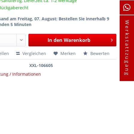
rsandfertig, Lieferzeit ca. 1-2 Werktage
Rückgaberecht
sand am Freitag, 07. August
: Bestellen Sie innerhalb 9
Werkstattzugang
nden 5 Minuten
In den
Warenkorb
ellen
Vergleichen
Merken
Bewerten
XXL-106605
tung / Informationen