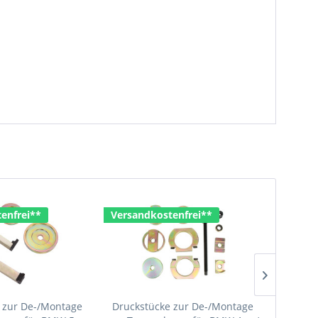
enfrei**
Versandkostenfrei**
 zur De-/Montage
Druckstücke zur De-/Montage
Schraub