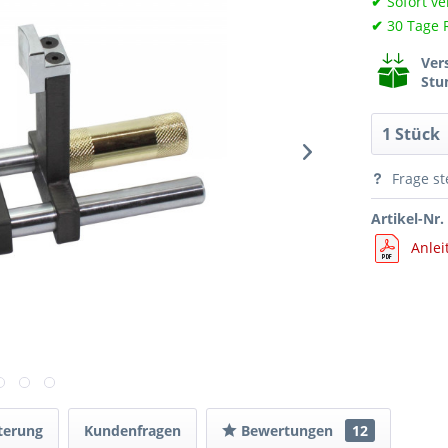
✔
Sofort ve
✔
30 Tage 
Ver
Stu
Frage st
Artikel-Nr.
Anlei
terung
Kundenfragen
Bewertungen
12