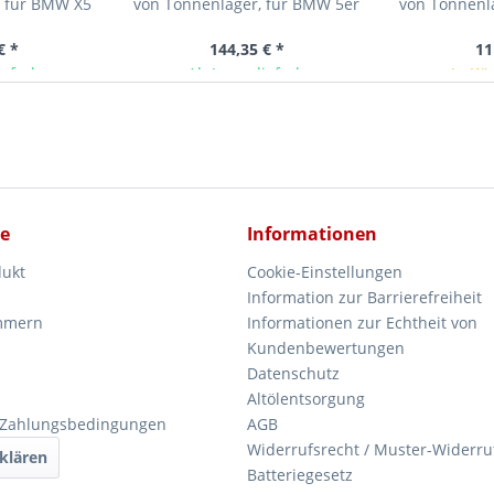
, für BMW X5
von Tonnenlager, für BMW 5er
von Tonnenl
(E39) Limo
(E39) Ko
€ *
144,35 € *
11
ieferbar
Ab Lager lieferbar
In Kü
ce
Informationen
dukt
Cookie-Einstellungen
Information zur Barrierefreiheit
mmern
Informationen zur Echtheit von
Kundenbewertungen
Datenschutz
Altölentsorgung
 Zahlungsbedingungen
AGB
Widerrufsrecht / Muster-Widerru
klären
Batteriegesetz