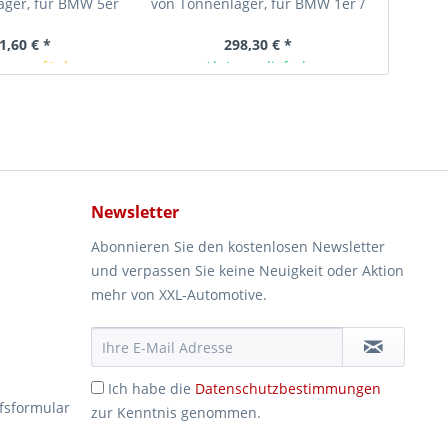
ager, für BMW 5er
von Tonnenlager, für BMW 1er /
mbi / 7er (E38)
3er / X1
1,60 € *
298,30 € *
rze verfügbar
Ab Lager lieferbar
Newsletter
Abonnieren Sie den kostenlosen Newsletter
und verpassen Sie keine Neuigkeit oder Aktion
mehr von XXL-Automotive.
Ich habe die
Datenschutzbestimmungen
fsformular
zur Kenntnis genommen.