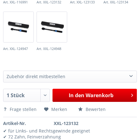
Art. XXL-116991
Art. XXL-123132
Art. XXL-123133
Art. XXL-123134
Art. XXL-124947
Art. XXL-124948
Zubehör direkt mitbestellen
Injektor De- und Montagewerkzeug, Vollsatz, für Direkteinspritzer, BMW und Mini B38, B46, B48, B58
208,25 €*
In den
Warenkorb
Frage stellen
Merken
Bewerten
Artikel-Nr.
XXL-123132
✔ für Links- und Rechtsgewinde geeignet
✔ 72 Zahn, Feinverzahnung