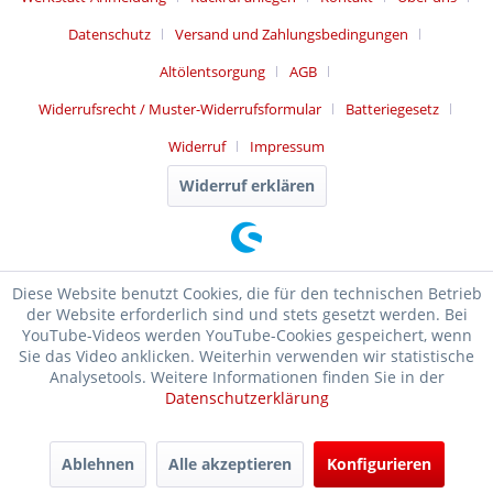
Datenschutz
Versand und Zahlungsbedingungen
Altölentsorgung
AGB
Widerrufsrecht / Muster-Widerrufsformular
Batteriegesetz
Widerruf
Impressum
Widerruf erklären
Diese Website benutzt Cookies, die für den technischen Betrieb
der Website erforderlich sind und stets gesetzt werden. Bei
YouTube-Videos werden YouTube-Cookies gespeichert, wenn
Sie das Video anklicken. Weiterhin verwenden wir statistische
Analysetools. Weitere Informationen finden Sie in der
Datenschutzerklärung
SEHR GUT
(4.99 / 5)
Ablehnen
Alle akzeptieren
Konfigurieren
aus
17476
Bewertungen bei: ebay.de, shopvote.de ⓘ
Informationen zur Echtheit der Bewertungen