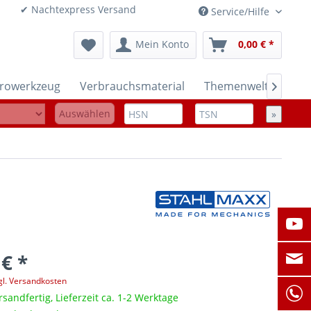
onen ✔ Nachtexpress Versand
Service/Hilfe
Mein Konto
0,00 € *
trowerkzeug
Verbrauchsmaterial
Themenwelten

Auswählen
»
 € *
gl. Versandkosten
rsandfertig, Lieferzeit ca. 1-2 Werktage