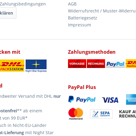
 Zahlungsbedingungen
AGB
Widerrufsrecht / Muster-Widerru
klären
Batteriegesetz
Impressum
icken mit
Zahlungsmethoden
d
PayPal Plus
ndweiter Versand mit DHL
nur
stenfrei
** ab einem
t von 99 EUR*
uch in Nicht-EU-Länder
t-Lieferung
mit Night Star