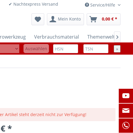
onen ✔ Nachtexpress Versand
Service/Hilfe
Mein Konto
0,00 € *
trowerkzeug
Verbrauchsmaterial
Themenwelten

Auswählen
»
er Artikel steht derzeit nicht zur Verfügung!
 € *