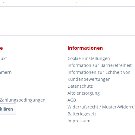
ieferbar
In Kürze verfügbar
In Kü
ce
Informationen
dukt
Cookie-Einstellungen
Information zur Barrierefreiheit
mmern
Informationen zur Echtheit von
Kundenbewertungen
Datenschutz
Altölentsorgung
 Zahlungsbedingungen
AGB
Widerrufsrecht / Muster-Widerru
klären
Batteriegesetz
Impressum