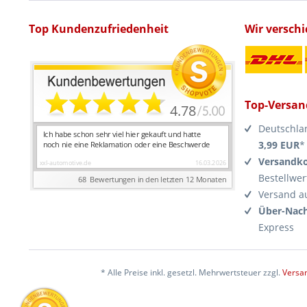
Top Kundenzufriedenheit
Wir versch
Top-Versan
Deutschla
3,99 EUR
*
Versandko
Bestellwer
Versand a
Über-Nach
Express
* Alle Preise inkl. gesetzl. Mehrwertsteuer zzgl.
Versa