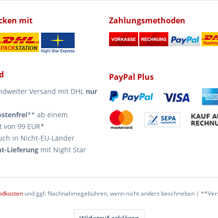
icken mit
Zahlungsmethoden
d
PayPal Plus
ndweiter Versand mit DHL
nur
stenfrei
** ab einem
t von 99 EUR*
uch in Nicht-EU-Länder
t-Lieferung
mit Night Star
ndkosten
und ggf. Nachnahmegebühren, wenn nicht anders beschrieben | **Vers