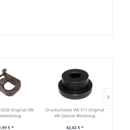
 3258 Original VW
Druckscheibe VW 511 Original
Entrieg
alwerkzeug
VW Spezial Werkzeug
Origin
2,99 € *
42,02 € *