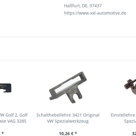
Haßfurt, DE, 97437
https://www.xxl-automotive.de
W Golf 2, Golf
Schalthebellehre 3421 Original
Einstellehre
 wie VAG 3285
VW Spezialwerkzeug
Spezi
 *
10,26 € *
3