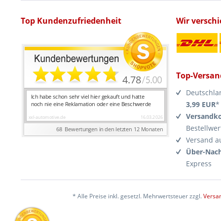
Top Kundenzufriedenheit
Wir versch
Top-Versan
Deutschla
3,99 EUR
*
Versandko
Bestellwer
Versand a
Über-Nach
Express
* Alle Preise inkl. gesetzl. Mehrwertsteuer zzgl.
Versa