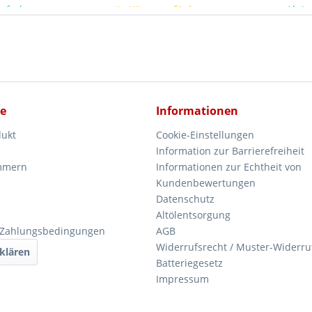
ieferbar
In Kürze verfügbar
Ab La
ce
Informationen
dukt
Cookie-Einstellungen
Information zur Barrierefreiheit
mmern
Informationen zur Echtheit von
Kundenbewertungen
Datenschutz
Altölentsorgung
 Zahlungsbedingungen
AGB
Widerrufsrecht / Muster-Widerru
klären
Batteriegesetz
Impressum