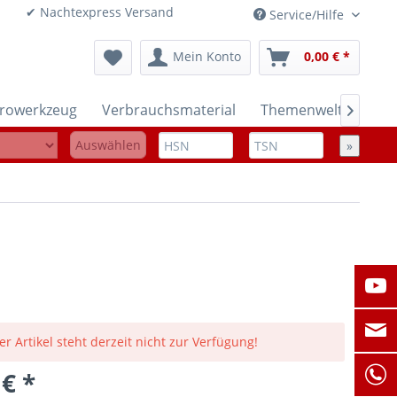
onen ✔ Nachtexpress Versand
Service/Hilfe
Mein Konto
0,00 € *
trowerkzeug
Verbrauchsmaterial
Themenwelten

Auswählen
»
er Artikel steht derzeit nicht zur Verfügung!
 € *