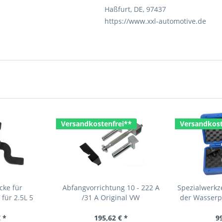
Haßfurt, DE, 97437
https://www.xxl-automotive.de
Versandkostenfrei**
Versandkost
cke für
Abfangvorrichtung 10 - 222 A
Spezialwerk
für 2.5L 5
/31 A Original VW
der Wasserp
wie T10222A
Spezialwerkzeug
TDI, 
 *
195,62 € *
9