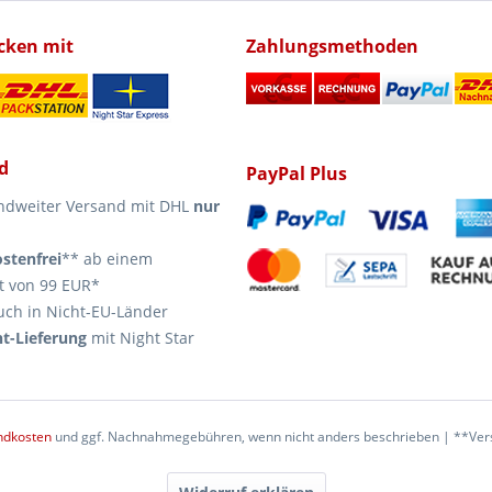
icken mit
Zahlungsmethoden
d
PayPal Plus
ndweiter Versand mit DHL
nur
stenfrei
** ab einem
t von 99 EUR*
uch in Nicht-EU-Länder
t-Lieferung
mit Night Star
ndkosten
und ggf. Nachnahmegebühren, wenn nicht anders beschrieben | **Vers