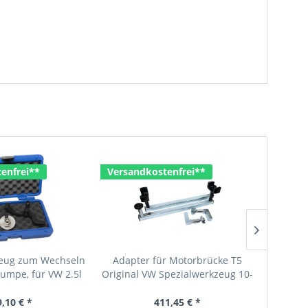
enfrei**
Versandkostenfrei**
zeug zum Wechseln
Adapter für Motorbrücke T5
Adapter 
umpe, für VW 2.5l
Original VW Spezialwerkzeug 10-
T5 vor
T5, Touareg
222A/23
9,10 € *
411,45 € *