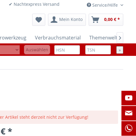
onen ✔ Nachtexpress Versand
Service/Hilfe
Mein Konto
0,00 € *
trowerkzeug
Verbrauchsmaterial
Themenwelten

Auswählen
»
er Artikel steht derzeit nicht zur Verfügung!
 € *