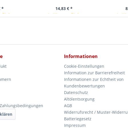
erkzeug
 *
14,83 € *
8
erfügbar
In Kürze verfügbar
In Kü
ce
Informationen
dukt
Cookie-Einstellungen
Information zur Barrierefreiheit
mmern
Informationen zur Echtheit von
Kundenbewertungen
Datenschutz
Altölentsorgung
 Zahlungsbedingungen
AGB
Widerrufsrecht / Muster-Widerru
klären
Batteriegesetz
Impressum