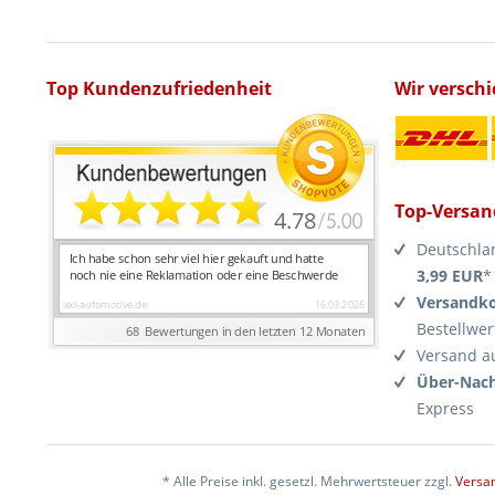
Top Kundenzufriedenheit
Wir versch
Top-Versan
Deutschla
3,99 EUR
*
Versandko
Bestellwer
Versand a
Über-Nach
Express
* Alle Preise inkl. gesetzl. Mehrwertsteuer zzgl.
Versa