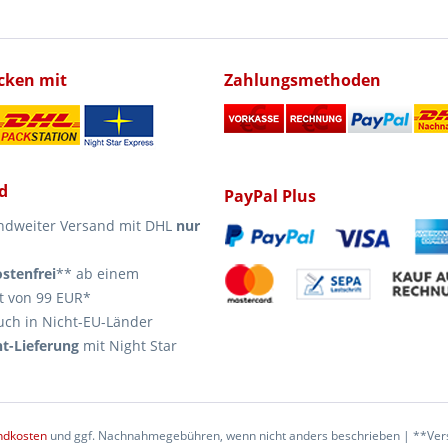
icken mit
Zahlungsmethoden
d
PayPal Plus
ndweiter Versand mit DHL
nur
stenfrei
** ab einem
t von 99 EUR*
uch in Nicht-EU-Länder
t-Lieferung
mit Night Star
ndkosten
und ggf. Nachnahmegebühren, wenn nicht anders beschrieben | **Vers