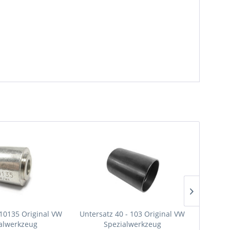
Versan
10135 Original VW
Untersatz 40 - 103 Original VW
Montag
alwerkzeug
Spezialwerkzeug
Origin