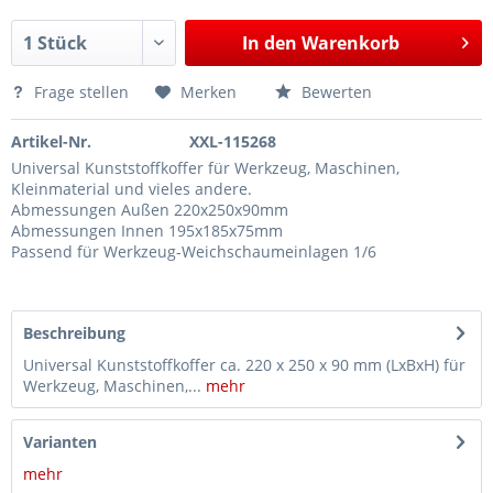
Halbschalen und Druckstück, Ersatzteil für Radlagerwerkzeug Art.-Nr. 124711 PSA, Fiat, Toyota, 92 mm
125,10 €*
In den
Warenkorb
Halbschalen-Erweiterungssatz, für Kompakt-Radlager Ø 78 mm, für Ford, Volvo, Mazda
134,15 €*
Halbschalen-Erweiterungssatz, für Kompakt-Radlager Ø 82 mm, für Ford, Volvo, LandRover
134,15 €*
Frage stellen
Merken
Bewerten
Radlager-Werkzeug, für MB Sprinter, VW Crafter, 96 mm Kompaktradlager
151,25 €*
Artikel-Nr.
XXL-115268
Halbschalen-Erweiterungssatz, für Kompakt-Radlager Ø 85 mm, für VAG, wie T10205
152,95 €*
Universal Kunststoffkoffer für Werkzeug, Maschinen,
Halbschalen zur Demontage des Kompaktradlagers, Radnabe, bei Opel Insignia
70,60 €*
Kleinmaterial und vieles andere.
Abmessungen Außen 220x250x90mm
Abmessungen Innen 195x185x75mm
Passend für Werkzeug-Weichschaumeinlagen 1/6
Beschreibung
Universal Kunststoffkoffer ca. 220 x 250 x 90 mm (LxBxH) für
Werkzeug, Maschinen,...
mehr
Varianten
mehr