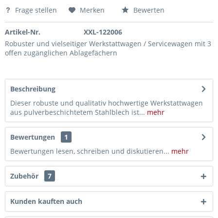
Magnet-Haftschale Inox Magnetschale
7,69 €*
Frage stellen
Merken
Bewerten
Magnet-Spraydosen-Ablage 210 mm
12,99 €*
Magnetschale, extra hoher Rand, Ø 145 mm
7,70 €*
Artikel-Nr.
XXL-122006
Ablagefach / Dosenhalter für Werkstattwagen und Lochwand, 270 mm breit
11,65 €*
Robuster und vielseitiger Werkstattwagen / Servicewagen mit 3
offen zugänglichen Ablagefächern
Papierrollen-Halter für Werkstattwagen oder Lochwand – für 300x400 mm Putzpapier, Blaue Rolle
14,75 €*
Lochwandhaken, Werkstatthaken, zwei-armig, 50 mm, 5 Stk
15,45 €*
Lochwandhaken, Werkstatthaken, ein-armig, 50 mm, 5 Stk
15,15 €*
Beschreibung
Dieser robuste und qualitativ hochwertige Werkstattwagen
aus pulverbeschichtetem Stahlblech ist...
mehr
Bewertungen
1
Bewertungen lesen, schreiben und diskutieren...
mehr
Zubehör
7
Kunden kauften auch