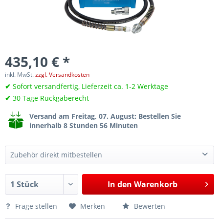
435,10 € *
inkl. MwSt.
zzgl. Versandkosten
✔
Sofort versandfertig, Lieferzeit ca. 1-2 Werktage
✔
30 Tage Rückgaberecht
Versand am Freitag, 07. August
: Bestellen Sie
innerhalb 8 Stunden 56 Minuten
Zubehör direkt mitbestellen
Hydraulikpumpe, manuelle Fuß- & Handbedienung, 20 / 700 bar, inkl. 2,2 m Schlauch + Kupplung
227,65 €*
In den
Warenkorb
Hydraulikzylinder, Hohlkolbenzylinder, kleine Ausführung, 20 Tonnen, 700 bar, Ø 100 mm, Höhe 60 mm
221,15 €*
Hydraulikzylinder 18,2t, doppelwirkender Hohlkolbenzylinder mit M20x2.5, für Zug- und Druckanwendung
525,70 €*
Frage stellen
Merken
Bewerten