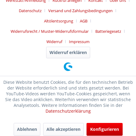
Werkstatt-Anmeldung
Rückruf anlegen
Kontakt
Über uns
Datenschutz
Versand und Zahlungsbedingungen
Altölentsorgung
AGB
Widerrufsrecht / Muster-Widerrufsformular
Batteriegesetz
Widerruf
Impressum
Widerruf erklären
Diese Website benutzt Cookies, die für den technischen Betrieb
der Website erforderlich sind und stets gesetzt werden. Bei
YouTube-Videos werden YouTube-Cookies gespeichert, wenn
Sie das Video anklicken. Weiterhin verwenden wir statistische
Analysetools. Weitere Informationen finden Sie in der
Datenschutzerklärung
SEHR GUT
(4.99 / 5)
Ablehnen
Alle akzeptieren
Konfigurieren
aus
17476
Bewertungen bei: ebay.de, shopvote.de ⓘ
Informationen zur Echtheit der Bewertungen