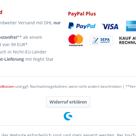
d
PayPal Plus
ndweiter Versand mit DHL
nur
stenfrei
** ab einem
t von 99 EUR*
uch in Nicht-EU-Länder
t-Lieferung
mit Night Star
ndkosten
und ggf. Nachnahmegebühren, wenn nicht anders beschrieben | **Vers
Widerruf erklären
 der Website erforderlich sind und stets gesetzt werden. Bei YouT