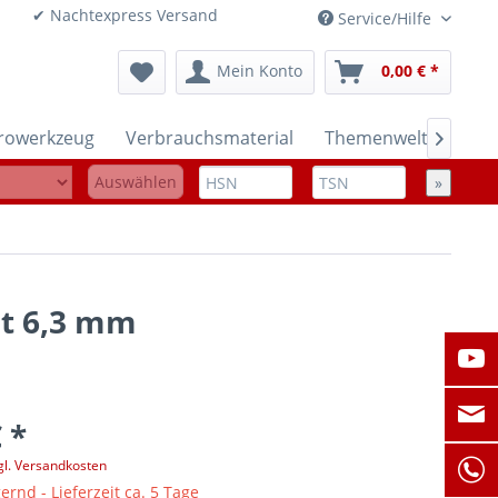
onen ✔ Nachtexpress Versand
Service/Hilfe
Mein Konto
0,00 € *
trowerkzeug
Verbrauchsmaterial
Themenwelten

Auswählen
»
nt 6,3 mm
 *
gl. Versandkosten
ernd - Lieferzeit ca. 5 Tage