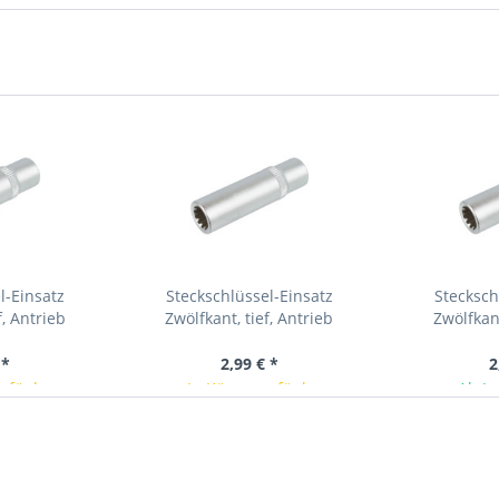
l-Einsatz
Steckschlüssel-Einsatz
Stecksch
f, Antrieb
Zwölfkant, tief, Antrieb
Zwölfkant
mm (1/4"),...
Innenvierkant 6,3 mm (1/4"),...
Innenvierkan
 *
2,99 € *
2
erfügbar
In Kürze verfügbar
Ab La