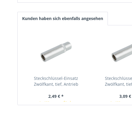
Kunden haben sich ebenfalls angesehen
Steckschlüssel-Einsatz
Steckschlüsse
Zwölfkant, tief, Antrieb
Zwölfkant, tie
Innenvierkant 6,3 mm (1/4"),...
Innenvierkant 6,3 
2,49 € *
3,09 €
In Kürze verfügbar
In Kürze v