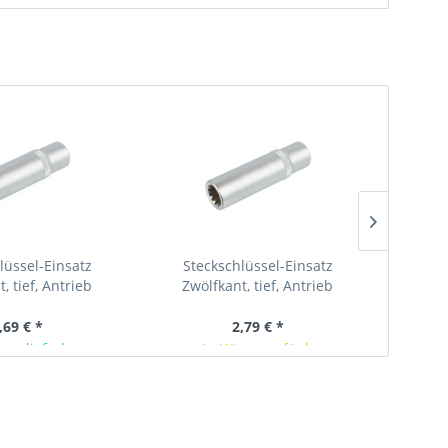
lüssel-Einsatz
Steckschlüssel-Einsatz
Ste
, tief, Antrieb
Zwölfkant, tief, Antrieb
Zwö
t 6,3 mm (1/4"),...
Innenvierkant 6,3 mm (1/4"),...
Innenvi
,69 € *
2,79 € *
ger lieferbar
In Kürze verfügbar