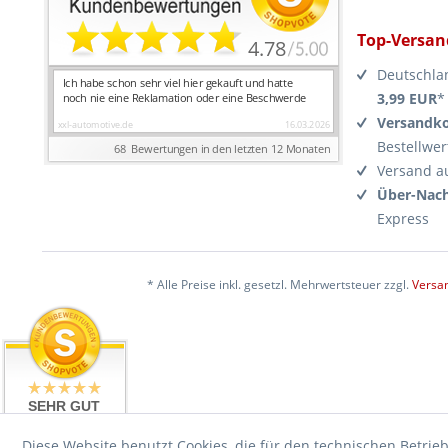
Top-Versan
Deutschla
3,99 EUR
*
Versandko
Bestellwer
Versand a
Über-Nach
Express
* Alle Preise inkl. gesetzl. Mehrwertsteuer zzgl.
Versa
SEHR GUT
4.99 / 5
aus 17476
Diese Website benutzt Cookies, die für den technischen Betrieb