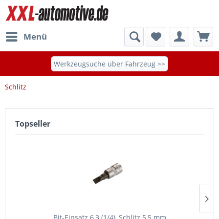
Menü
Werkzeugsuche über Fahrzeug >>
Schlitz
Topseller
Bit-Einsatz 6,3 (1/4), Schlitz 5,5 mm