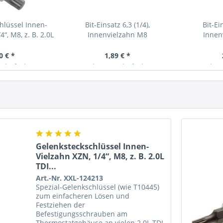
hlüssel Innen-
Bit-Einsatz 6,3 (1/4),
Bit-Ei
“, M8, z. B. 2.0L
Innenvielzahn M8
Innen
...
0 € *
1,89 € *
 lieferbar
Ab Lager lieferbar
Ab L
Gelenksteckschlüssel Innen-
Vielzahn XZN, 1/4“, M8, z. B. 2.0L
TDI...
Art.-Nr. XXL-124213
Spezial-Gelenkschlüssel (wie T10445)
zum einfacheren Lösen und
Festziehen der
Befestigungsschrauben am
Thermostatgehäuse an vielen 2.0L TDI