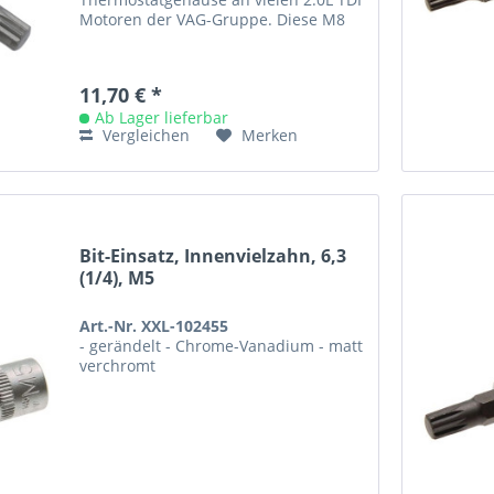
Motoren der VAG-Gruppe. Diese M8
Innenvielzahnschrauben sind auch
am Ölfilter-Gehäuse und...
11,70 € *
Ab Lager lieferbar
Vergleichen
Merken
Bit-Einsatz, Innenvielzahn, 6,3
(1/4), M5
Art.-Nr. XXL-102455
- gerändelt - Chrome-Vanadium - matt
verchromt