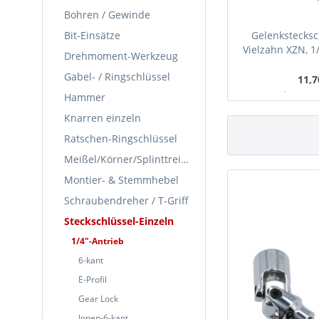
Bohren / Gewinde
Bit-Einsätze
Gelenkstecksc
Vielzahn XZN, 1/4
Drehmoment-Werkzeug
TDI
Gabel- / Ringschlüssel
11,7
Ab Lager
Hammer
Knarren einzeln
Ratschen-Ringschlüssel
Meißel/Körner/Splinttreiber
Montier- & Stemmhebel
Schraubendreher / T-Griff
Steckschlüssel-Einzeln
1/4"-Antrieb
6-kant
E-Profil
Gear Lock
Innen-6-kant