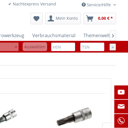
onen ✔ Nachtexpress Versand
Service/Hilfe
Mein Konto
0,00 € *
trowerkzeug
Verbrauchsmaterial
Themenwelten

Auswählen
»