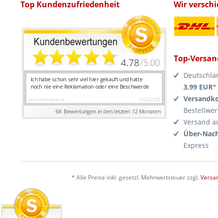
Top Kundenzufriedenheit
Wir versch
Top-Versan
Deutschla
3,99 EUR
*
Versandko
Bestellwer
Versand a
Über-Nach
Express
* Alle Preise inkl. gesetzl. Mehrwertsteuer zzgl.
Versa