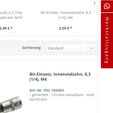
nsatz 6,3 (1/4),
Bit-Einsatz, Innenvielzahn, 6,3
Bi
vielzahn M10
(1/4), M6
In
Werkstattzugang
2,49 € *
2,59 € *
ager lieferbar
Ab Lager lieferbar
A
Sortierung:
Bit-Einsatz, Innenvielzahn, 6,3
(1/4), M4
Art.-Nr. XXL-102454
- gerändelt - Chrome-Vanadium - matt
verchromt