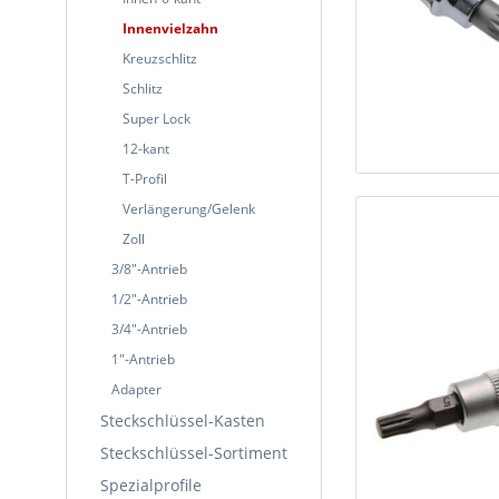
Innenvielzahn
Kreuzschlitz
Schlitz
Super Lock
12-kant
T-Profil
Verlängerung/Gelenk
Zoll
3/8"-Antrieb
1/2"-Antrieb
3/4"-Antrieb
1"-Antrieb
Adapter
Steckschlüssel-Kasten
Steckschlüssel-Sortiment
Spezialprofile