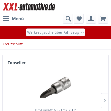
Menü
Werkzeugsuche über Fahrzeug >>
Kreuzschlitz
Topseller
Bit-Einsatz 6,3 (1/4), PH 2