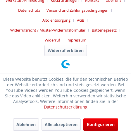
Werkstatt-Anmeldung
Rückruf anlegen
Kontakt
Über uns
Datenschutz
Versand und Zahlungsbedingungen
Altölentsorgung
AGB
Widerrufsrecht / Muster-Widerrufsformular
Batteriegesetz
Widerruf
Impressum
Widerruf erklären
Diese Website benutzt Cookies, die für den technischen Betrieb
der Website erforderlich sind und stets gesetzt werden. Bei
YouTube-Videos werden YouTube-Cookies gespeichert, wenn
Sie das Video anklicken. Weiterhin verwenden wir statistische
Analysetools. Weitere Informationen finden Sie in der
Datenschutzerklärung
SEHR GUT
(4.99 / 5)
Ablehnen
Alle akzeptieren
Konfigurieren
aus
17476
Bewertungen bei: ebay.de, shopvote.de ⓘ
Informationen zur Echtheit der Bewertungen