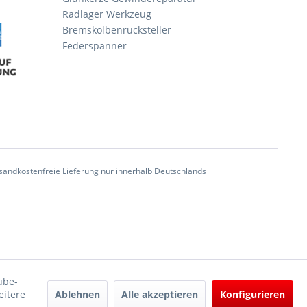
Radlager Werkzeug
Bremskolbenrücksteller
Federspanner
andkostenfreie Lieferung nur innerhalb Deutschlands
ube-
Ablehnen
Alle akzeptieren
Konfigurieren
eitere