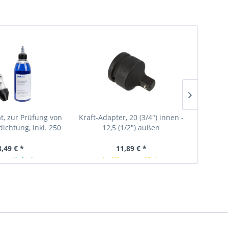
t, zur Prüfung von
Kraft-Adapter, 20 (3/4") innen -
Ra
dichtung, inkl. 250
12,5 (1/2") außen
Lecksuc
trastmittel
Art.-
Inhalt
8,49 € *
11,89 € *
ger lieferbar
In Kürze verfügbar