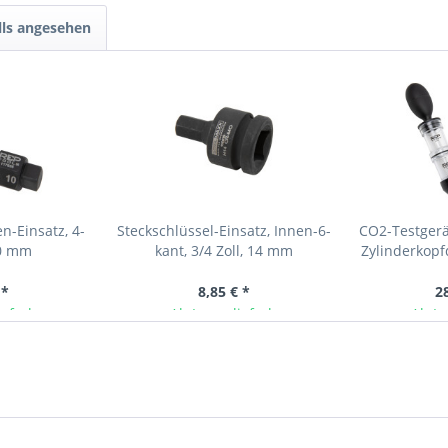
lls angesehen
n-Einsatz, 4-
Steckschlüssel-Einsatz, Innen-6-
CO2-Testgerä
10 mm
kant, 3/4 Zoll, 14 mm
Zylinderkopf
ml Kon
 *
8,85 € *
2
ieferbar
Ab Lager lieferbar
Ab La