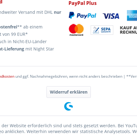
d
PayPal Plus
ndweiter Versand mit DHL
nur
stenfrei
** ab einem
t von 99 EUR*
uch in Nicht-EU-Länder
t-Lieferung
mit Night Star
ndkosten
und ggf. Nachnahmegebühren, wenn nicht anders beschrieben | **Vers
Widerruf erklären
 der Website erforderlich sind und stets gesetzt werden. Bei YouT
 anklicken. Weiterhin verwenden wir statistische Analysetools. W