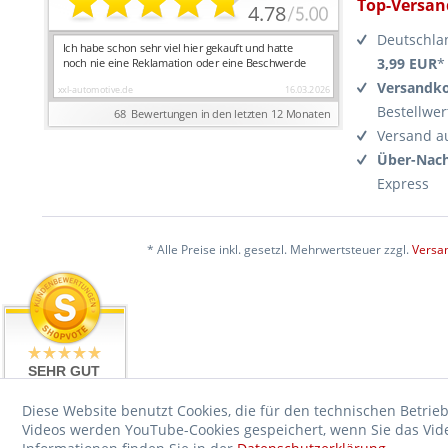
Top-Versan
Deutschla
3,99 EUR
*
Versandko
Bestellwer
Versand a
Über-Nach
Express
* Alle Preise inkl. gesetzl. Mehrwertsteuer zzgl.
Versa
SEHR GUT
4.99 / 5
aus 17476
Diese Website benutzt Cookies, die für den technischen Betrieb
Bewertungen
Videos werden YouTube-Cookies gespeichert, wenn Sie das Video
bei: ebay.de,
shopvote.de