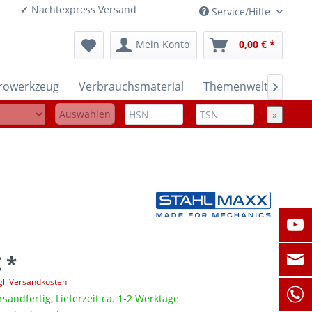
onen ✔ Nachtexpress Versand
Service/Hilfe
Mein Konto
0,00 € *
trowerkzeug
Verbrauchsmaterial
Themenwelten

Auswählen
»
 *
gl. Versandkosten
rsandfertig, Lieferzeit ca. 1-2 Werktage