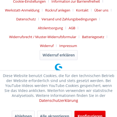
Cookie-Einstellungen
Information zur Barrierefreiheit
Werkstatt-Anmeldung
Rückruf anlegen
Kontakt
Über uns
Datenschutz
Versand und Zahlungsbedingungen
Altölentsorgung
AGB
Widerrufsrecht / Muster-Widerrufsformular
Batteriegesetz
Widerruf
Impressum
Widerruf erklären
Diese Website benutzt Cookies, die für den technischen Betrieb
der Website erforderlich sind und stets gesetzt werden. Bei
YouTube-Videos werden YouTube-Cookies gespeichert, wenn
Sie das Video anklicken. Weiterhin verwenden wir statistische
Analysetools. Weitere Informationen finden Sie in der
Datenschutzerklärung
SEHR GUT
(4.99 / 5)
Ablehnen
Alle akzeptieren
Konfigurieren
aus
17476
Bewertungen bei: ebay.de, shopvote.de ⓘ