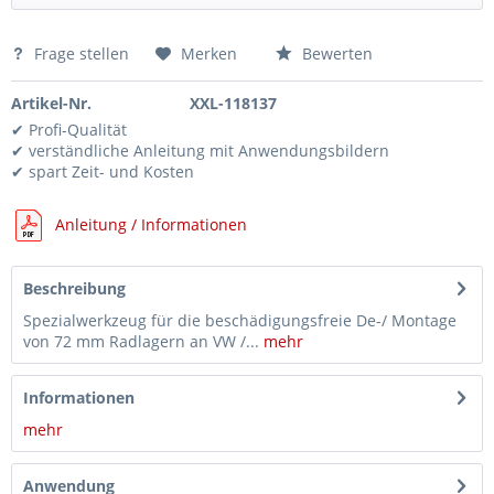
Axial-Nadel-Kugellager 20x35x5 mm als Ersatz für Art.-Nr. L32003, 52035, 117924, 117925, 118137
5,15 €*
Frage stellen
Merken
Bewerten
Spindel / Ersatzteil aus Radlagerwerkzeug-Satz 52035, L32003, 117923, 117924, 117925, 118136, 118137
46,15 €*
Lagerschutzscheibe M20 x 32mm für Art.-Nr. L32003, 52035, 117924, 117925, 118137, 118874
1,10 €*
Artikel-Nr.
XXL-118137
✔ Profi-Qualität
✔ verständliche Anleitung mit Anwendungsbildern
✔ spart Zeit- und Kosten
Anleitung / Informationen
Beschreibung
Spezialwerkzeug für die beschädigungsfreie De-/ Montage
von 72 mm Radlagern an VW /...
mehr
Informationen
mehr
Anwendung