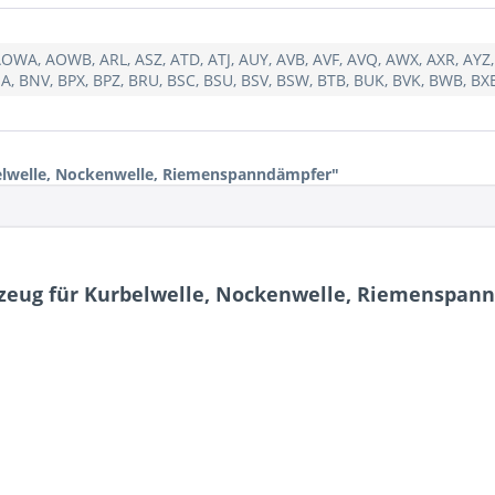
OWA, AOWB, ARL, ASZ, ATD, ATJ, AUY, AVB, AVF, AVQ, AWX, AXR, AYZ,
, BNV, BPX, BPZ, BRU, BSC, BSU, BSV, BSW, BTB, BUK, BVK, BWB, BX
elwelle, Nockenwelle, Riemenspanndämpfer"
kzeug für Kurbelwelle, Nockenwelle, Riemenspan