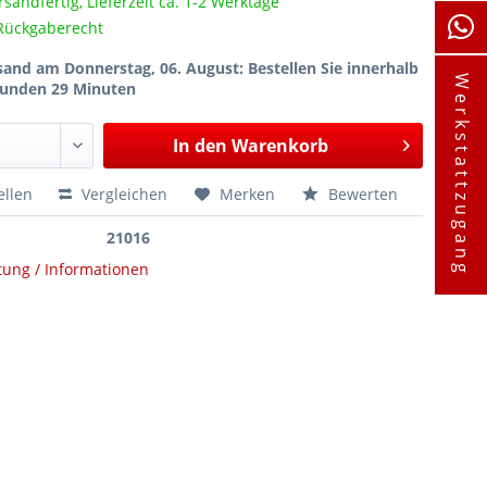
rsandfertig, Lieferzeit ca. 1-2 Werktage
Rückgaberecht
sand am Donnerstag, 06. August
: Bestellen Sie innerhalb
Werkstattzugang
tunden 29 Minuten
In den
Warenkorb
ellen
Vergleichen
Merken
Bewerten
21016
tung / Informationen