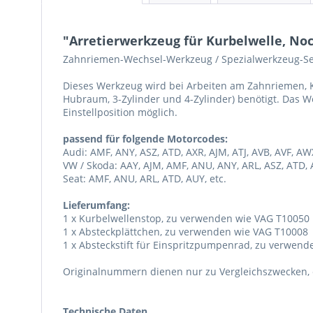
"Arretierwerkzeug für Kurbelwelle, N
Zahnriemen-Wechsel-Werkzeug / Spezialwerkzeug-S
Dieses Werkzeug wird bei Arbeiten am Zahnriemen, Ku
Hubraum, 3-Zylinder und 4-Zylinder) benötigt. Das We
Einstellposition möglich.
passend für folgende Motorcodes:
Audi: AMF, ANY, ASZ, ATD, AXR, AJM, ATJ, AVB, AVF, AWX
VW / Skoda: AAY, AJM, AMF, ANU, ANY, ARL, ASZ, ATD, A
Seat: AMF, ANU, ARL, ATD, AUY, etc.
Lieferumfang:
1 x Kurbelwellenstop, zu verwenden wie VAG T10050
1 x Absteckplättchen, zu verwenden wie VAG T10008
1 x Absteckstift für Einspritzpumpenrad, zu verwen
Originalnummern dienen nur zu Vergleichszwecken, e
Technische Daten