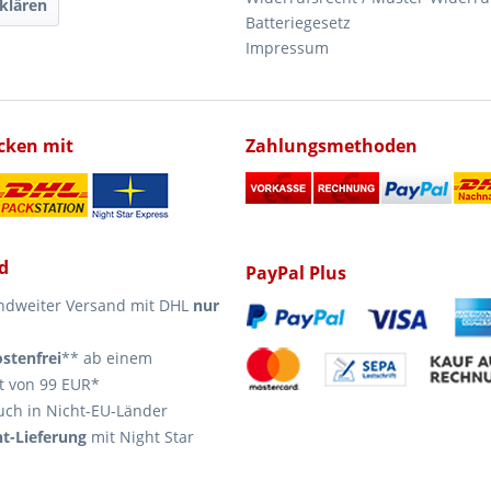
klären
Batteriegesetz
Impressum
icken mit
Zahlungsmethoden
d
PayPal Plus
ndweiter Versand mit DHL
nur
stenfrei
** ab einem
t von 99 EUR*
uch in Nicht-EU-Länder
t-Lieferung
mit Night Star