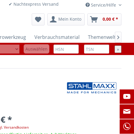
onen ✔ Nachtexpress Versand
Service/Hilfe
Mein Konto
0,00 € *
trowerkzeug
Verbrauchsmaterial
Themenwelten

Auswählen
»
 € *
gl. Versandkosten