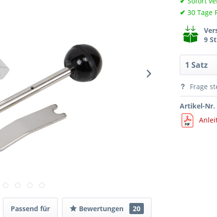
✔
Sofort ve
✔
30 Tage 
Ver
9 S
Frage st
Artikel-Nr.
Anlei
Passend für
Bewertungen
20