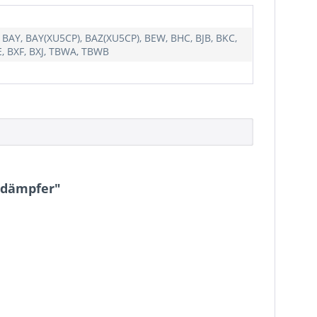
 BAY, BAY(XU5CP), BAZ(XU5CP), BEW, BHC, BJB, BKC,
E, BXF, BXJ, TBWA, TBWB
ndämpfer"