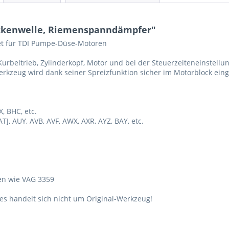
ockenwelle, Riemenspanndämpfer"
et für TDI Pumpe-Düse-Motoren
rbeltrieb, Zylinderkopf, Motor und bei der Steuerzeiteneinstellun
rkzeug wird dank seiner Spreizfunktion sicher im Motorblock einge
, BHC, etc.
TJ, AUY, AVB, AVF, AWX, AXR, AYZ, BAY, etc.
den wie VAG 3359
s handelt sich nicht um Original-Werkzeug!