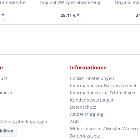
ontmaske, bei
Original VW Spezialwerkzeug
Original VW
, wie VW...
 *
25,11 € *
3
ieferbar
In Kürze verfügbar
In Kü
ce
Informationen
dukt
Cookie-Einstellungen
Information zur Barrierefreiheit
mmern
Informationen zur Echtheit von
Kundenbewertungen
Datenschutz
Altölentsorgung
 Zahlungsbedingungen
AGB
Widerrufsrecht / Muster-Widerru
klären
Batteriegesetz