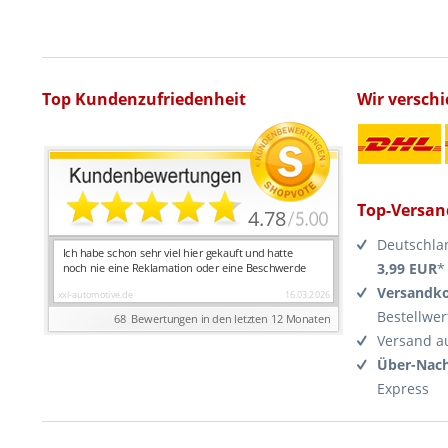
Top Kundenzufriedenheit
Wir versch
Top-Versan
Deutschla
3,99 EUR
*
Versandko
Bestellwer
Versand a
Über-Nach
Express