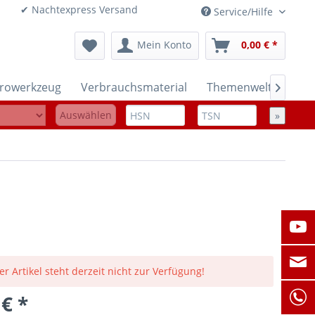
onen ✔ Nachtexpress Versand
Service/Hilfe
Mein Konto
0,00 € *
trowerkzeug
Verbrauchsmaterial
Themenwelten

Auswählen
»
er Artikel steht derzeit nicht zur Verfügung!
 € *