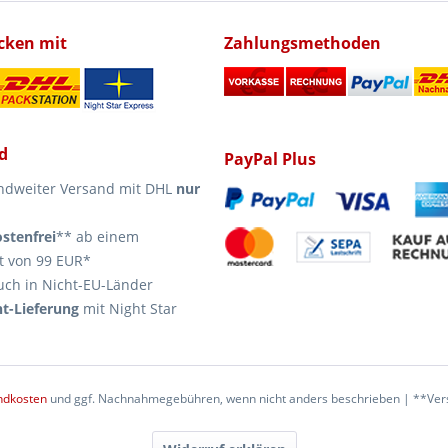
icken mit
Zahlungsmethoden
d
PayPal Plus
ndweiter Versand mit DHL
nur
stenfrei
** ab einem
t von 99 EUR*
uch in Nicht-EU-Länder
t-Lieferung
mit Night Star
ndkosten
und ggf. Nachnahmegebühren, wenn nicht anders beschrieben | **Vers