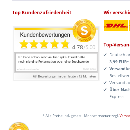
Top Kundenzufriedenheit
Wir versch
Top-Versan
Deutschla
3,99 EUR
*
Versandko
Bestellwer
Versand a
Über-Nach
Express
* Alle Preise inkl. gesetzl. Mehrwertsteuer zzgl.
Versa