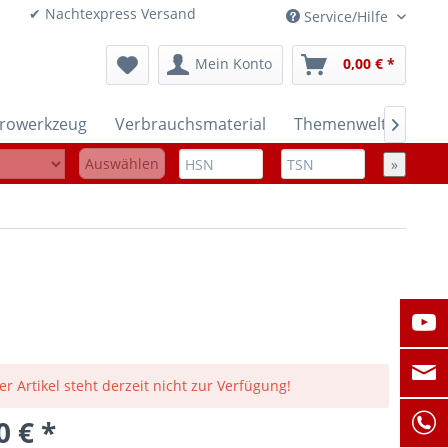
onen ✔ Nachtexpress Versand
Service/Hilfe
Mein Konto
0,00 € *
trowerkzeug
Verbrauchsmaterial
Themenwelten

Auswählen
»
er Artikel steht derzeit nicht zur Verfügung!
0 € *