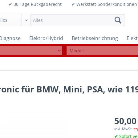
99€ ✔ 30 Tage Rückgaberecht ✔ Werkstatt-Sonderkonditi
Diagnose
Elektro/Hybrid
Betriebseinrichtung
Elek
onic für BMW, Mini, PSA, wie 11
50,00
inkl. MwSt.
zz
✔
Sofort ve