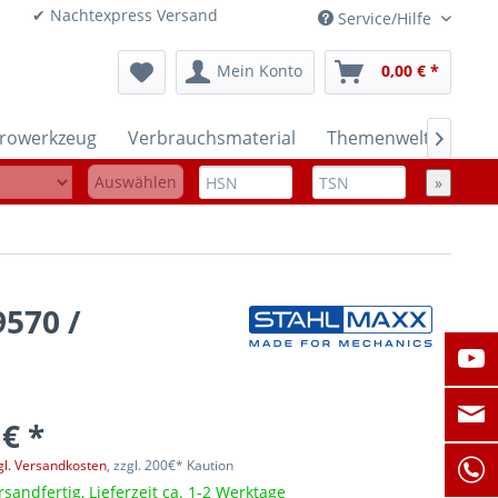
onen ✔ Nachtexpress Versand
Service/Hilfe
Mein Konto
0,00 € *
trowerkzeug
Verbrauchsmaterial
Themenwelten

Auswählen
»
9570 /
 € *
gl. Versandkosten
, zzgl. 200€* Kaution
rsandfertig, Lieferzeit ca. 1-2 Werktage