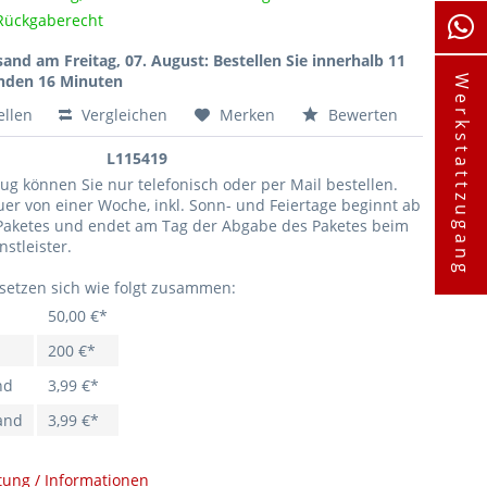
Rückgaberecht
sand am Freitag, 07. August
: Bestellen Sie innerhalb 11
nden 16 Minuten
Werkstattzugang
ellen
Vergleichen
Merken
Bewerten
L115419
g können Sie nur telefonisch oder per Mail bestellen.
er von einer Woche, inkl. Sonn- und Feiertage beginnt ab
 Paketes und endet am Tag der Abgabe des Paketes beim
stleister.
 setzen sich wie folgt zusammen:
50,00 €*
200 €*
nd
3,99 €*
and
3,99 €*
tung / Informationen