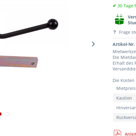
✔
30 Tage 
Ver
Stu
Frage st
Artikel-Nr.
Mietwerkzeu
Die Mietdau
Erhalt des
Versanddien
Die Kosten
Mietpreis
Kaution
Hinversa
Rückvers
Anlei