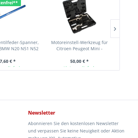
enfrei**
Versan
entilfeder-Spanner,
Motoreinstell-Werkzeug für
Ventilfe
r BMW N20 N51 N52
Citroen Peugeot Mini -
BMW N13
 N52T N55
Leihwerkzeug
S5
7,60 € *
50,00 € *
ger lieferbar
Ab Lager lieferbar
Newsletter
Abonnieren Sie den kostenlosen Newsletter
und verpassen Sie keine Neuigkeit oder Aktion