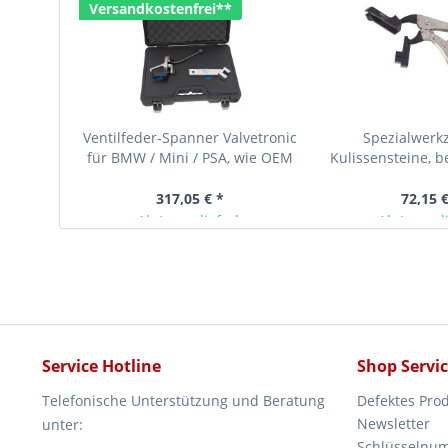
Versandkostenfrei**
Ventilfeder-Spanner Valvetronic
Spezialwerk
für BMW / Mini / PSA, wie OEM
Kulissensteine, 
119570 / 0197-3B1
N12, N13, N16, N
317,05 € *
72,15 €
Ab Lager lieferbar
Ab Lager l
Service Hotline
Shop Servi
Telefonische Unterstützung und Beratung
Defektes Pro
Newsletter
unter:
Schlüsselnu