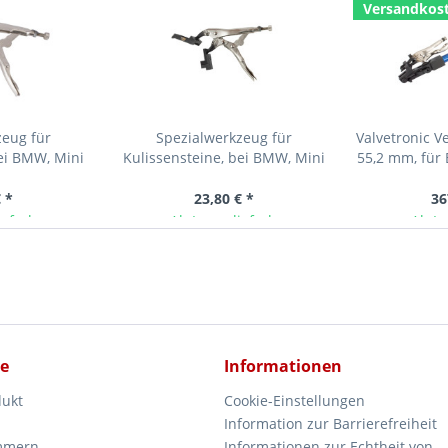
Versandkost
zeug für
Spezialwerkzeug für
Valvetronic V
bei BMW, Mini
Kulissensteine, bei BMW, Mini
55,2 mm, fü
18, EP3,...
N12, N13, N16, N18, EP3,...
N52K
 *
23,80 € *
36
ieferbar
Ab Lager lieferbar
Ab La
ce
Informationen
dukt
Cookie-Einstellungen
Information zur Barrierefreiheit
mmern
Informationen zur Echtheit von