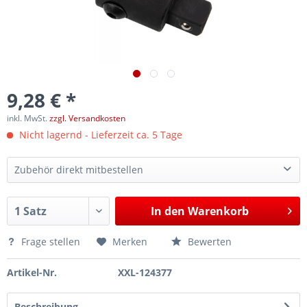
9,28 € *
inkl. MwSt.
zzgl. Versandkosten
Nicht lagernd - Lieferzeit ca. 5 Tage
Zubehör direkt mitbestellen
3/4"-Kraft-Knebel / Gelenkgriff / Gelenkhebel 1000mm lang, CrV hochbelastbar bis 2500Nm, schwenkbar
44,40 €*
In den
Warenkorb
Frage stellen
Merken
Bewerten
Artikel-Nr.
XXL-124377
Beschreibung