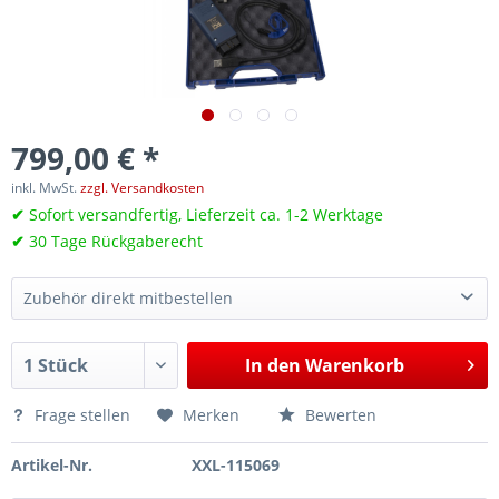
799,00 € *
inkl. MwSt.
zzgl. Versandkosten
✔
Sofort versandfertig, Lieferzeit ca. 1-2 Werktage
✔
30 Tage Rückgaberecht
Zubehör direkt mitbestellen
OBD2-Verlängerungskabel / 16 Pin Adapterkabel – 1,5 m für OBD2-Stecker / -Dose
11,45 €*
In den
Warenkorb
OBD2-Schutzadapter 16 Pin für OBD2-Stecker / -Dose, 55 mm lang
9,40 €*
Frage stellen
Merken
Bewerten
Artikel-Nr.
XXL-115069