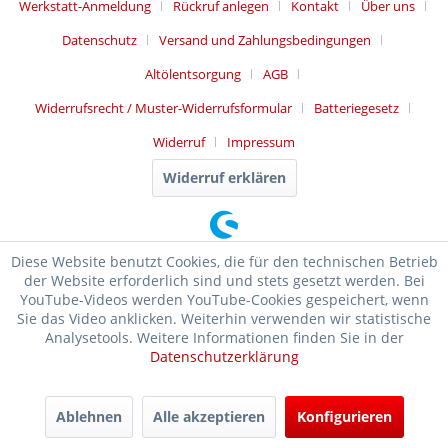
Werkstatt-Anmeldung
Rückruf anlegen
Kontakt
Über uns
Datenschutz
Versand und Zahlungsbedingungen
Altölentsorgung
AGB
Widerrufsrecht / Muster-Widerrufsformular
Batteriegesetz
Widerruf
Impressum
Widerruf erklären
Diese Website benutzt Cookies, die für den technischen Betrieb
der Website erforderlich sind und stets gesetzt werden. Bei
YouTube-Videos werden YouTube-Cookies gespeichert, wenn
Sie das Video anklicken. Weiterhin verwenden wir statistische
Analysetools. Weitere Informationen finden Sie in der
Datenschutzerklärung
SEHR GUT
(4.99 / 5)
Ablehnen
Alle akzeptieren
Konfigurieren
aus
17476
Bewertungen bei: ebay.de, shopvote.de ⓘ
Informationen zur Echtheit der Bewertungen