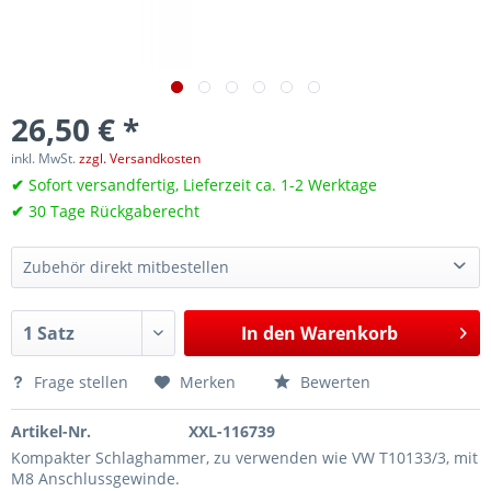
26,50 € *
inkl. MwSt.
zzgl. Versandkosten
✔
Sofort versandfertig, Lieferzeit ca. 1-2 Werktage
✔
30 Tage Rückgaberecht
Zubehör direkt mitbestellen
Injektor-Demontage-Adapter für 1,6 2,0 l Common-Rail & EcoBlue VAG, Ford, wie T10415, 303-1747
17,00 €*
In den
Warenkorb
Abzieher für Piezo Injektoren, Spezialwerkzeug wie VW T10402
53,05 €*
Abzieher für 1,4L, 1,6L und 2,0L TDI Delphi Einspritzdüse, wie VAG T10537
70,00 €*
Frage stellen
Merken
Bewerten
Artikel-Nr.
XXL-116739
Kompakter Schlaghammer, zu verwenden wie VW T10133/3, mit
M8 Anschlussgewinde.