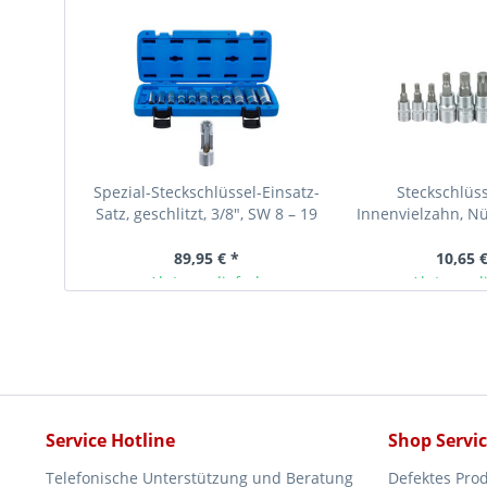
Spezial-Steckschlüssel-Einsatz-
Steckschlüss
Satz, geschlitzt, 3/8", SW 8 – 19
Innenvielzahn, N
mm, 12-tlg.
1/4, 3/8, 1/2"-An
89,95 € *
10,65 €
Ab Lager lieferbar
Ab Lager l
Service Hotline
Shop Servi
Telefonische Unterstützung und Beratung
Defektes Pro