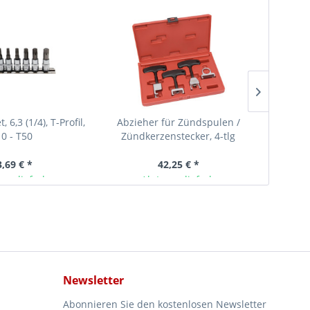
, 6,3 (1/4), T-Profil,
Abzieher für Zündspulen /
Kraftstof
0 - T50
Zündkerzenstecker, 4-tlg
HD fü
3,69 € *
42,25 € *
ger lieferbar
Ab Lager lieferbar
Newsletter
Abonnieren Sie den kostenlosen Newsletter