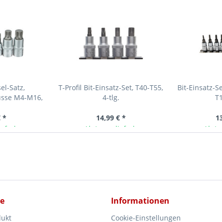
el-Satz,
T-Profil Bit-Einsatz-Set, T40-T55,
Bit-Einsatz-Set
üsse M4-M16,
4-tlg.
T1
trieb, 8-tlg.
 *
14,99 € *
1
ieferbar
Ab Lager lieferbar
Ab La
ce
Informationen
dukt
Cookie-Einstellungen