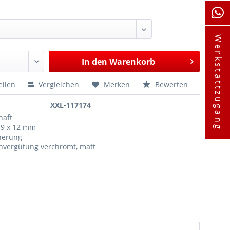
Werkstattzugang
In den
Warenkorb
ellen
Vergleichen
Merken
Bewerten
XXL-117174
haft
 9 x 12 mm
cherung
nvergütung verchromt, matt