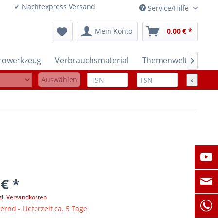
onen ✔ Nachtexpress Versand
Service/Hilfe
Mein Konto
0,00 € *
trowerkzeug
Verbrauchsmaterial
Themenwelten

Auswählen
»
 € *
gl. Versandkosten
ernd - Lieferzeit ca. 5 Tage