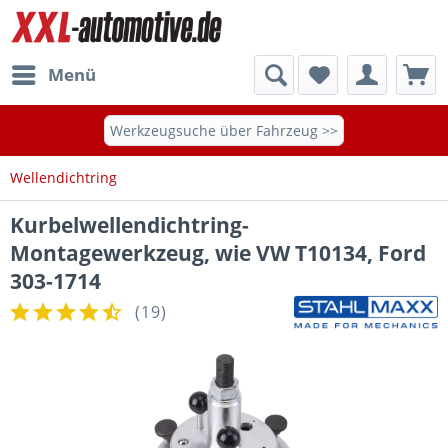
Menü
Werkzeugsuche über Fahrzeug >>
Wellendichtring
Kurbelwellendichtring-
Montagewerkzeug, wie VW T10134, Ford
303-1714
(
19
)