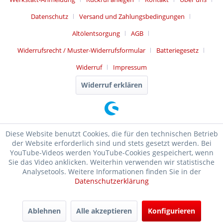
Datenschutz
Versand und Zahlungsbedingungen
Altölentsorgung
AGB
Widerrufsrecht / Muster-Widerrufsformular
Batteriegesetz
Widerruf
Impressum
Widerruf erklären
Diese Website benutzt Cookies, die für den technischen Betrieb
der Website erforderlich sind und stets gesetzt werden. Bei
YouTube-Videos werden YouTube-Cookies gespeichert, wenn
Sie das Video anklicken. Weiterhin verwenden wir statistische
Analysetools. Weitere Informationen finden Sie in der
Datenschutzerklärung
SEHR GUT
(4.99 / 5)
Ablehnen
Alle akzeptieren
Konfigurieren
aus
17476
Bewertungen bei: ebay.de, shopvote.de ⓘ
Informationen zur Echtheit der Bewertungen