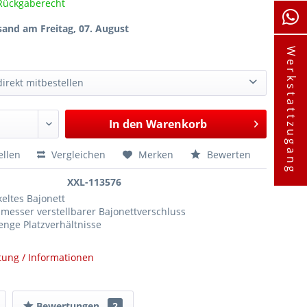
Rückgaberecht
sand am Freitag, 07. August
Werkstattzugang
irekt mitbestellen
Elektrisches Bremsenentlüftungsgerät, für 5L Kanister, mit 3 Adaptern und 3,5 m Füllschlauch, 230V
403,80 €*
In den
Warenkorb
ellen
Vergleichen
Merken
Bewerten
XXL-113576
eltes Bajonett
messer verstellbarer Bajonettverschluss
enge Platzverhältnisse
tung / Informationen
Bewertungen
2