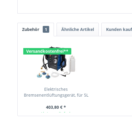
Zubehör
1
Ähnliche Artikel
Kunden kauf
Versandkostenfrei**
Elektrisches
Bremsenentlüftungsgerät, für 5L
Kanister, mit 3 Adaptern und
3,5...
403,80 € *
Ab Lager lieferbar