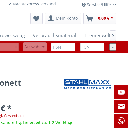
onen ✔ Nachtexpress Versand
Service/Hilfe
Mein Konto
0,00 € *
trowerkzeug
Verbrauchsmaterial
Themenwelten

Auswählen
»
onett
 € *
gl. Versandkosten
rsandfertig, Lieferzeit ca. 1-2 Werktage