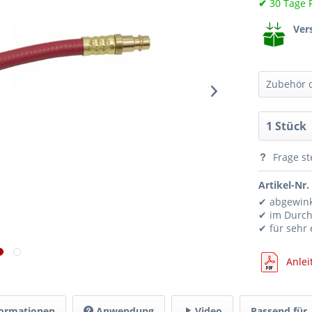
✔
30 Tage 
Ver
Zubehör d
Frage st
Artikel-Nr.
✔ abgewink
✔ im Durch
✔ für sehr 
Anlei
ormationen
Anwendung
Video
Passend für