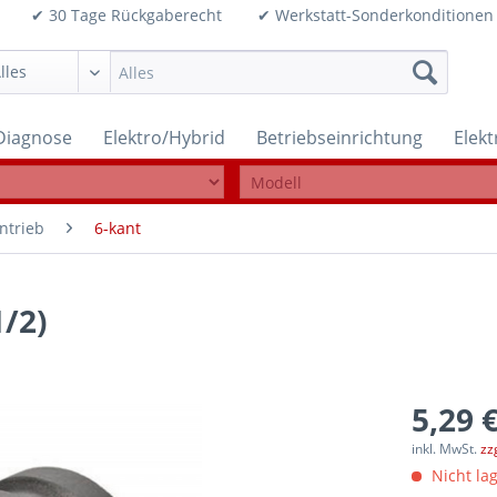
99€ ✔ 30 Tage Rückgaberecht ✔ Werkstatt-Sonderkonditi
Diagnose
Elektro/Hybrid
Betriebseinrichtung
Elek
ntrieb
6-kant
1/2)
5,29 €
inkl. MwSt.
zz
Nicht lag