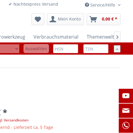
onen ✔ Nachtexpress Versand
Service/Hilfe
Mein Konto
0,00 € *
trowerkzeug
Verbrauchsmaterial
Themenwelten

Auswählen
»
 *
gl. Versandkosten
ernd - Lieferzeit ca. 5 Tage