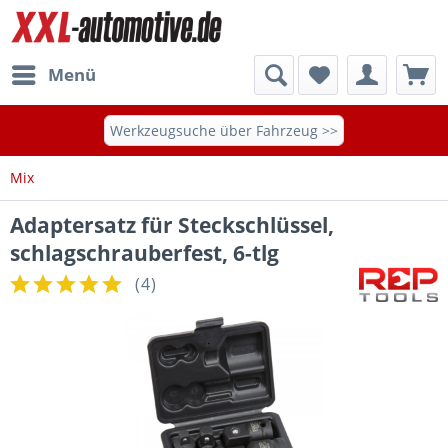
Menü
Werkzeugsuche über Fahrzeug >>
Mix
Adaptersatz für Steckschlüssel,
schlagschrauberfest, 6-tlg
(
4
)