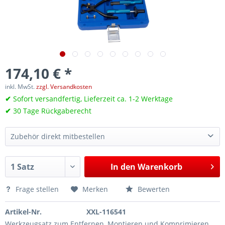
174,10 € *
inkl. MwSt.
zzgl. Versandkosten
✔
Sofort versandfertig, Lieferzeit ca. 1-2 Werktage
✔
30 Tage Rückgaberecht
Zubehör direkt mitbestellen
Steuerzeiten Einstellwerkzeug, Steuerkette, für BMW, Mini B32, B36, B38, B42, B46, B48, B58
676,05 €*
In den
Warenkorb
Frage stellen
Merken
Bewerten
Artikel-Nr.
XXL-116541
Werkzeugsatz zum Entfernen, Montieren und Komprimieren