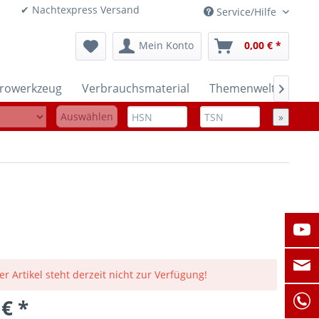
onen ✔ Nachtexpress Versand
Service/Hilfe
Mein Konto
0,00 € *
trowerkzeug
Verbrauchsmaterial
Themenwelten

Auswählen
»
er Artikel steht derzeit nicht zur Verfügung!
 € *