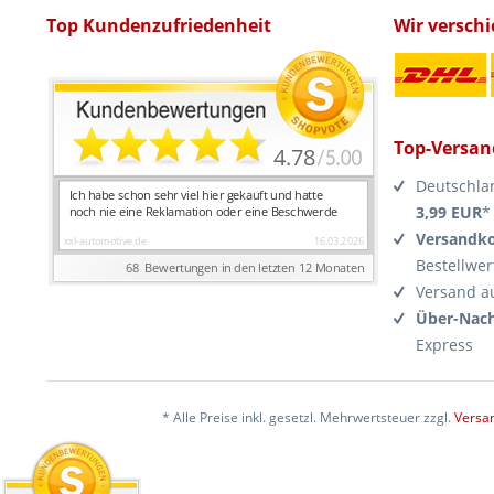
Top Kundenzufriedenheit
Wir versch
Top-Versan
Deutschla
3,99 EUR
*
Versandko
Bestellwer
Versand a
Über-Nach
Express
* Alle Preise inkl. gesetzl. Mehrwertsteuer zzgl.
Versa