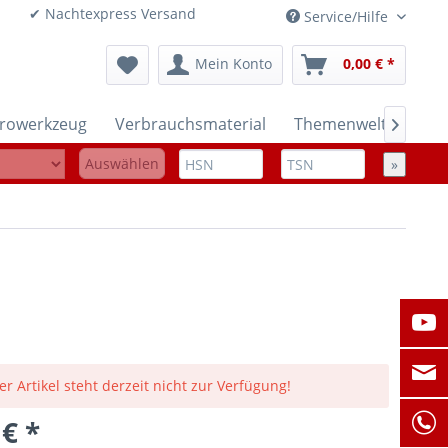
onen ✔ Nachtexpress Versand
Service/Hilfe
Mein Konto
0,00 € *
trowerkzeug
Verbrauchsmaterial
Themenwelten

Auswählen
»
er Artikel steht derzeit nicht zur Verfügung!
 € *