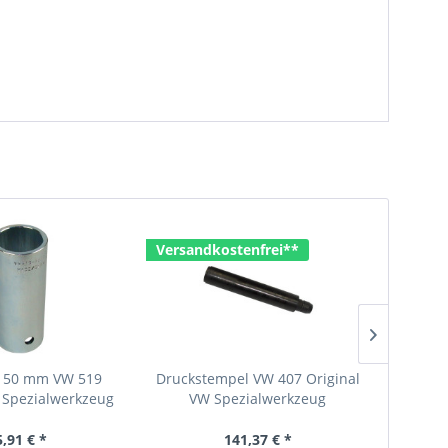
Versandkostenfrei**
Versan
k 50 mm VW 519
Druckstempel VW 407 Original
Druckste
 Spezialwerkzeug
VW Spezialwerkzeug
VW
5,91 € *
141,37 € *