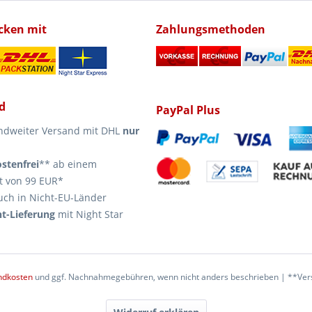
icken mit
Zahlungsmethoden
d
PayPal Plus
ndweiter Versand mit DHL
nur
stenfrei
** ab einem
t von 99 EUR*
uch in Nicht-EU-Länder
t-Lieferung
mit Night Star
ndkosten
und ggf. Nachnahmegebühren, wenn nicht anders beschrieben | **Vers