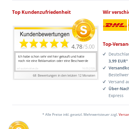
Top Kundenzufriedenheit
Wir versch
Top-Versan
Deutschla
3,99 EUR
*
Versandko
Bestellwer
Versand a
Über-Nach
Express
* Alle Preise inkl. gesetzl. Mehrwertsteuer zzgl.
Versa