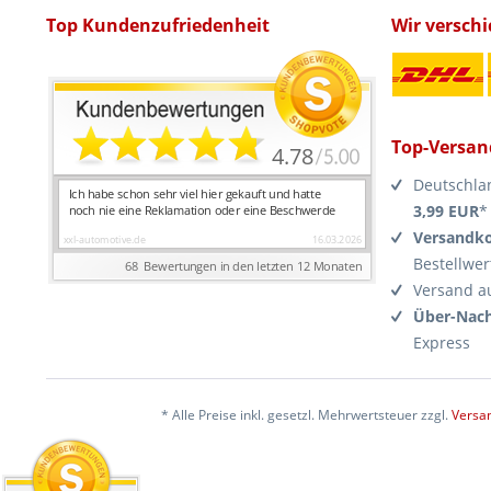
Top Kundenzufriedenheit
Wir versch
Top-Versan
Deutschla
3,99 EUR
*
Versandko
Bestellwer
Versand a
Über-Nach
Express
* Alle Preise inkl. gesetzl. Mehrwertsteuer zzgl.
Versa