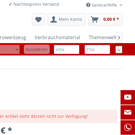
onen ✔ Nachtexpress Versand
Service/Hilfe
Mein Konto
0,00 € *
trowerkzeug
Verbrauchsmaterial
Themenwelten

Auswählen
»
er Artikel steht derzeit nicht zur Verfügung!
 € *