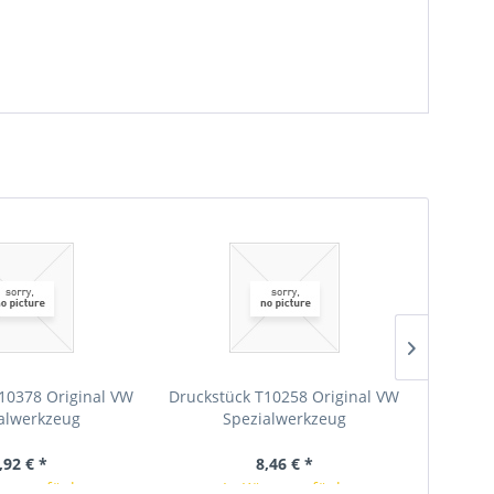
10378 Original VW
Druckstück T10258 Original VW
Druckst
alwerkzeug
Spezialwerkzeug
,92 € *
8,46 € *
rze verfügbar
In Kürze verfügbar