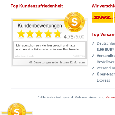
Top Kundenzufriedenheit
Wir versch
Top-Versan
Deutschla
3,99 EUR
*
Versandko
Bestellwer
Versand a
Über-Nach
Express
* Alle Preise inkl. gesetzl. Mehrwertsteuer zzgl.
Versa