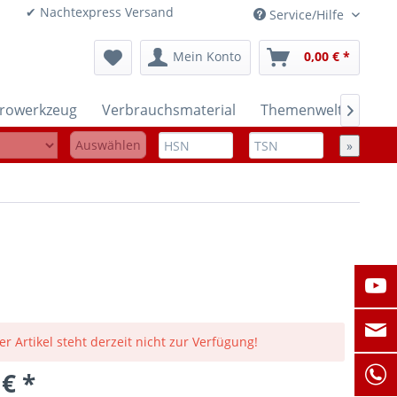
onen ✔ Nachtexpress Versand
Service/Hilfe
Mein Konto
0,00 € *
trowerkzeug
Verbrauchsmaterial
Themenwelten

Auswählen
»
er Artikel steht derzeit nicht zur Verfügung!
 € *