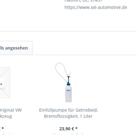
https://www.xxl-automotive.de
lls angesehen
Original VW
Einfüllpumpe für Getriebeöl,
rkzeug
Bremsflüssigkeit, 1 Liter
 *
23,90 € *
erfügbar
Ab Lager lieferbar