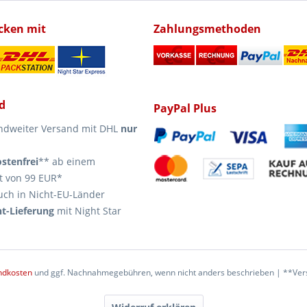
icken mit
Zahlungsmethoden
d
PayPal Plus
ndweiter Versand mit DHL
nur
stenfrei
** ab einem
t von 99 EUR*
uch in Nicht-EU-Länder
t-Lieferung
mit Night Star
ndkosten
und ggf. Nachnahmegebühren, wenn nicht anders beschrieben | **Vers