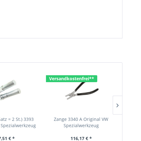
Versandkostenfrei**
Versan
atz = 2 St.) 3393
Zange 3340 A Original VW
Druckst
 Spezialwerkzeug
Spezialwerkzeug
7,51 € *
116,17 € *