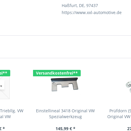
Haßfurt, DE, 97437
https://www.xxl-automotive.de
ei**
Versandkostenfrei**
Triebllg. VW
Einstellineal 3418 Original VW
Prüfdorn (S
nal VW
Spezialwerkzeug
Original VW
rkzeug
€ *
145,99 € *
2