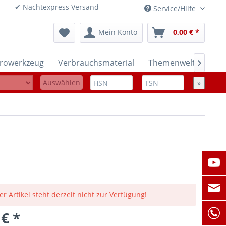
onen ✔ Nachtexpress Versand
Service/Hilfe
Mein Konto
0,00 € *
trowerkzeug
Verbrauchsmaterial
Themenwelten

Auswählen
»
er Artikel steht derzeit nicht zur Verfügung!
 € *