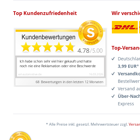
Top Kundenzufriedenheit
Wir versch
Top-Versan
Deutschla
3,99 EUR
*
Versandko
Bestellwer
Versand a
Über-Nach
Express
* Alle Preise inkl. gesetzl. Mehrwertsteuer zzgl.
Versa