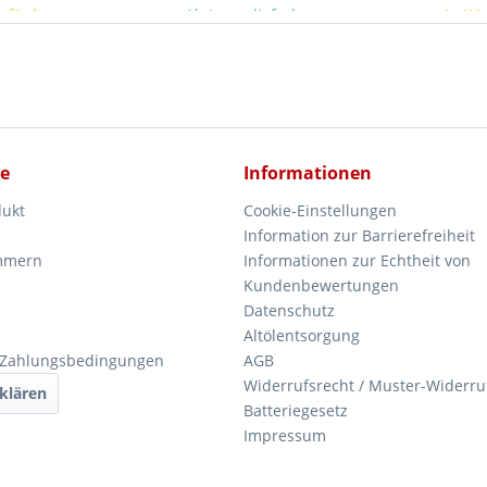
erfügbar
Ab Lager lieferbar
In Kü
ce
Informationen
dukt
Cookie-Einstellungen
Information zur Barrierefreiheit
mmern
Informationen zur Echtheit von
Kundenbewertungen
Datenschutz
Altölentsorgung
 Zahlungsbedingungen
AGB
Widerrufsrecht / Muster-Widerru
klären
Batteriegesetz
Impressum