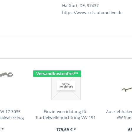
Haßfurt, DE, 97437
https://www.xxl-automotive.de
Versandkostenfrei**
SW 17 3035
Einziehvorrichtung für
Ausziehhaken
zialwerkzeug
Kurbelwellendichtring VW 191
VW Spe
Original VW Spezialwerkzeug
 *
179,69 € *
6