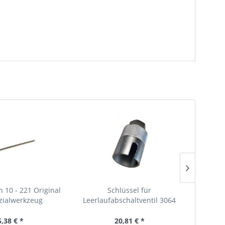
 10 - 221 Original
Schlüssel für
Montag
zialwerkzeug
Leerlaufabschaltventil 3064
VW Ori
Original VW Spezialwerkzeug
5,38 € *
20,81 € *