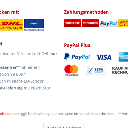
icken mit
Zahlungsmethoden
d
PayPal Plus
ndweiter Versand mit DHL
nur
stenfrei
** ab einem
t von 99 EUR*
uch in Nicht-EU-Länder
t-Lieferung
mit Night Star
ndkosten
und ggf. Nachnahmegebühren, wenn nicht anders beschrieben | **Vers