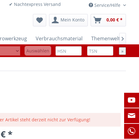
onen ✔ Nachtexpress Versand
Service/Hilfe
Mein Konto
0,00 € *
trowerkzeug
Verbrauchsmaterial
Themenwelten

Auswählen
»
er Artikel steht derzeit nicht zur Verfügung!
 € *