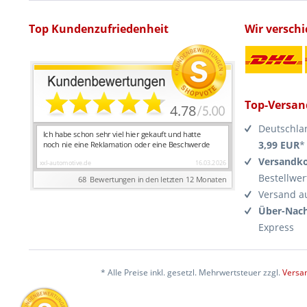
Top Kundenzufriedenheit
Wir versch
Top-Versan
Deutschla
3,99 EUR
*
Versandko
Bestellwer
Versand a
Über-Nach
Express
* Alle Preise inkl. gesetzl. Mehrwertsteuer zzgl.
Versa