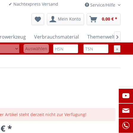
onen ✔ Nachtexpress Versand
Service/Hilfe
Mein Konto
0,00 € *
trowerkzeug
Verbrauchsmaterial
Themenwelten

Auswählen
»
er Artikel steht derzeit nicht zur Verfügung!
 € *