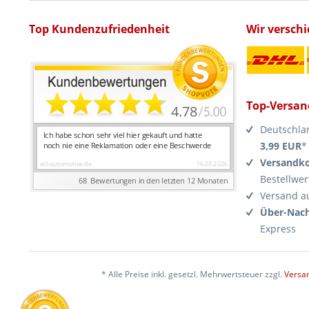
Top Kundenzufriedenheit
Wir versch
Top-Versan
Deutschla
3,99 EUR
*
Versandko
Bestellwer
Versand a
Über-Nach
Express
* Alle Preise inkl. gesetzl. Mehrwertsteuer zzgl.
Versa