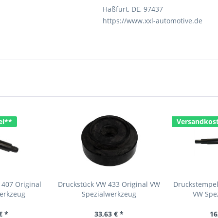
Haßfurt, DE, 97437
https://www.xxl-automotive.de
ei**
Versandkost
407 Original
Druckstück VW 433 Original VW
Druckstempel
erkzeug
Spezialwerkzeug
VW Spe
€ *
33,63 € *
16