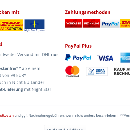
icken mit
Zahlungsmethoden
d
PayPal Plus
ndweiter Versand mit DHL
nur
stenfrei
** ab einem
t von 99 EUR*
uch in Nicht-EU-Länder
t-Lieferung
mit Night Star
ndkosten
und ggf. Nachnahmegebühren, wenn nicht anders beschrieben | **Vers