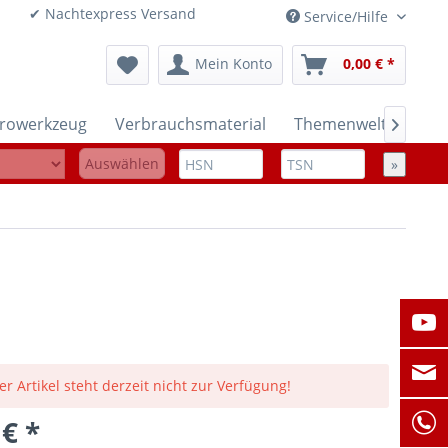
onen ✔ Nachtexpress Versand
Service/Hilfe
Mein Konto
0,00 € *
trowerkzeug
Verbrauchsmaterial
Themenwelten

Auswählen
»
er Artikel steht derzeit nicht zur Verfügung!
 € *