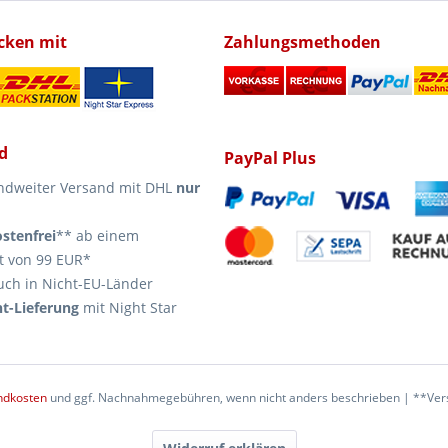
icken mit
Zahlungsmethoden
d
PayPal Plus
ndweiter Versand mit DHL
nur
stenfrei
** ab einem
t von 99 EUR*
uch in Nicht-EU-Länder
t-Lieferung
mit Night Star
ndkosten
und ggf. Nachnahmegebühren, wenn nicht anders beschrieben | **Vers