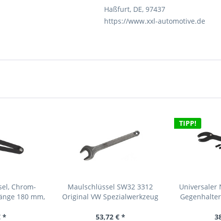
Haßfurt, DE, 97437
https://www.xxl-automotive.de
TIPP!
sel, Chrom-
Maulschlüssel SW32 3312
Universaler
Länge 180 mm,
Original VW Spezialwerkzeug
Gegenhalter
 4 mm
 *
53,72 € *
3