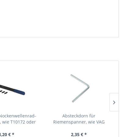
 Nockenwellenrad-
Absteckdorn für
No
, wie T10172 oder
Riemenspanner, wie VAG
Nockenw
3036
T10060A, T40098, 3204
8,20 € *
2,35 € *