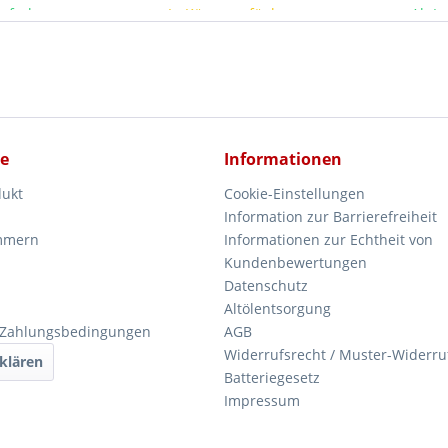
ieferbar
In Kürze verfügbar
Ab La
ce
Informationen
dukt
Cookie-Einstellungen
Information zur Barrierefreiheit
mmern
Informationen zur Echtheit von
Kundenbewertungen
Datenschutz
Altölentsorgung
 Zahlungsbedingungen
AGB
Widerrufsrecht / Muster-Widerru
klären
Batteriegesetz
Impressum