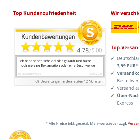
Top Kundenzufriedenheit
Wir versch
Top-Versan
Deutschla
3,99 EUR
*
Versandko
Bestellwer
Versand a
Über-Nach
Express
* Alle Preise inkl. gesetzl. Mehrwertsteuer zzgl.
Versa