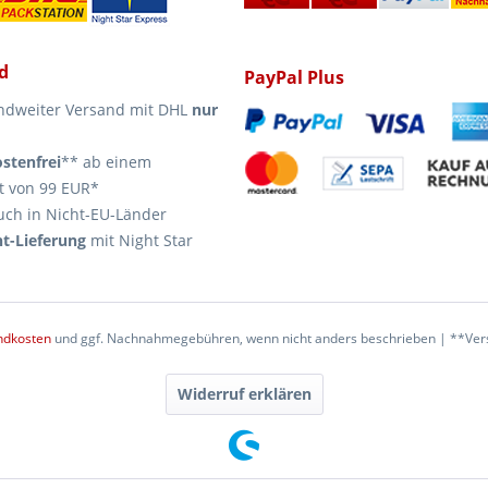
d
PayPal Plus
ndweiter Versand mit DHL
nur
stenfrei
** ab einem
t von 99 EUR*
uch in Nicht-EU-Länder
t-Lieferung
mit Night Star
ndkosten
und ggf. Nachnahmegebühren, wenn nicht anders beschrieben | **Vers
Widerruf erklären