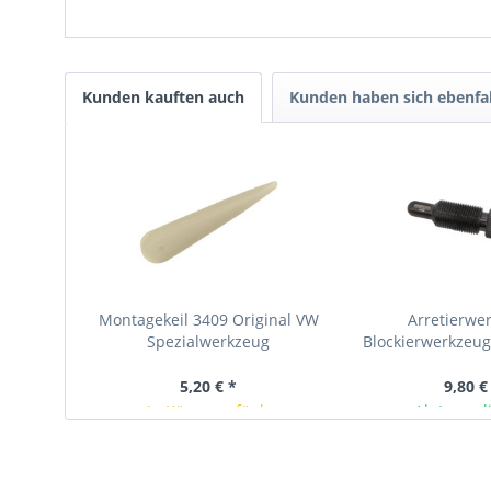
Kunden kauften auch
Kunden haben sich ebenfa
Montagekeil 3409 Original VW
Arretierwe
Spezialwerkzeug
Blockierwerkzeug
V6 V8 TDI, VW, Aud
5,20 € *
9,80 €
In Kürze verfügbar
Ab Lager l