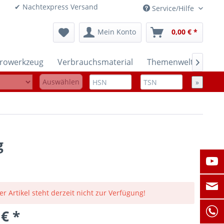
onen ✔ Nachtexpress Versand
Service/Hilfe
Mein Konto
0,00 € *
trowerkzeug
Verbrauchsmaterial
Themenwelten

Auswählen
»
g
er Artikel steht derzeit nicht zur Verfügung!
 € *