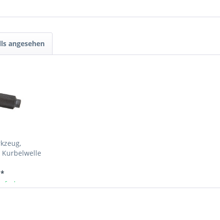
lls angesehen
rkzeug,
 Kurbelwelle
i, wie VAG...
 *
ieferbar