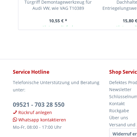
Türgriff Demontagewerkzeug für
Dachhalte
Audi VW, wie VAG T10389
Entriegelungswe
Lösen de
10,55 € *
15,80 €
Ab Lager lieferbar
Ab Lager l
Service Hotline
Shop Servi
Telefonische Unterstützung und Beratung
Defektes Pro
Newsletter
unter:
Schlüsselnu
09521 - 703 28 550
Kontakt
Rückgabe
Rückruf anlegen
Über uns
Whatsapp kontaktieren
Versand und
Mo-Fr, 08:00 - 17:00 Uhr
Widerruf er