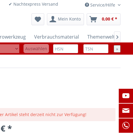
onen ✔ Nachtexpress Versand
Service/Hilfe
Mein Konto
0,00 € *
trowerkzeug
Verbrauchsmaterial
Themenwelten

Auswählen
»
er Artikel steht derzeit nicht zur Verfügung!
 € *