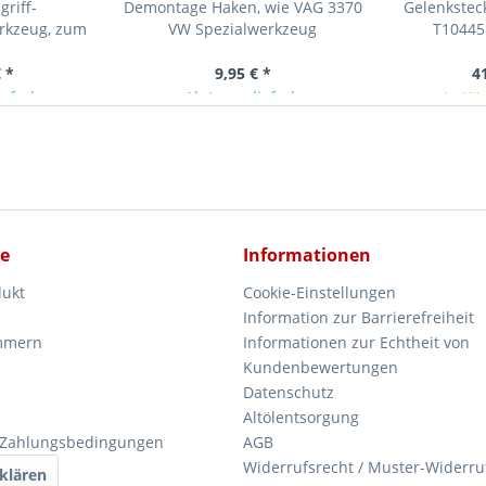
griff-
Demontage Haken, wie VAG 3370
Gelenkstec
rkzeug, zum
VW Spezialwerkzeug
T10445
r...
Spezi
 *
9,95 € *
4
ieferbar
Ab Lager lieferbar
In Kü
ce
Informationen
dukt
Cookie-Einstellungen
Information zur Barrierefreiheit
mmern
Informationen zur Echtheit von
Kundenbewertungen
Datenschutz
Altölentsorgung
 Zahlungsbedingungen
AGB
Widerrufsrecht / Muster-Widerru
klären