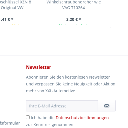
kschlüssel XZN 8
Winkelschraubendreher wie
Entrieg
 Original VW
VAG T10264
Origin
alwerkzeug
1,41 € *
3,20 € *
rze verfügbar
Ab Lager lieferbar
Newsletter
Abonnieren Sie den kostenlosen Newsletter
und verpassen Sie keine Neuigkeit oder Aktion
mehr von XXL-Automotive.
Ich habe die
Datenschutzbestimmungen
fsformular
zur Kenntnis genommen.