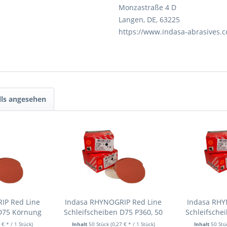
Monzastraße 4 D
Langen, DE, 63225
https://www.indasa-abrasives.
lls angesehen
IP Red Line
Indasa RHYNOGRIP Red Line
Indasa RHY
 D75 Körnung
Schleifscheiben D75 P360, 50
Schleifsche
 Stk.
Stk.
P32
 € * / 1 Stück)
Inhalt
50 Stück
(0,27 € * / 1 Stück)
Inhalt
50 St