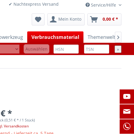
onen ✔ Nachtexpress Versand
Service/Hilfe
Mein Konto
0,00 € *
rowerkzeug
Verbrauchsmaterial
Themenwelten

Auswählen
»
 € *
ck (0,51 € * / 1 Stück)
gl. Versandkosten
ernd - Lieferzeit ca. 5 Tage