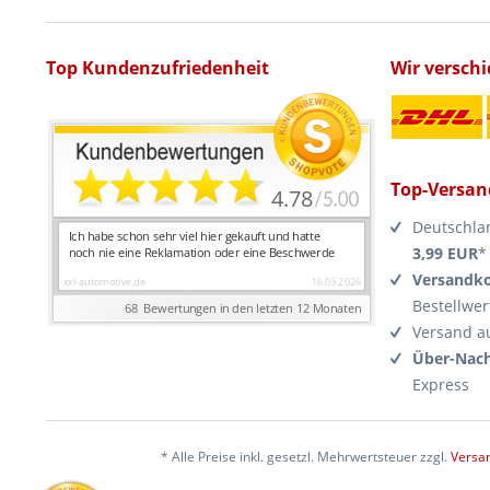
Top Kundenzufriedenheit
Wir versch
Top-Versan
Deutschla
3,99 EUR
*
Versandko
Bestellwer
Versand a
Über-Nach
Express
* Alle Preise inkl. gesetzl. Mehrwertsteuer zzgl.
Versa