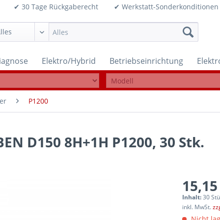
99€ ✔ 30 Tage Rückgaberecht ✔ Werkstatt-Sonderkonditi
iagnose
Elektro/Hybrid
Betriebseinrichtung
Elekt
er
P1200
EN D150 8H+1H P1200, 30 Stk.
15,15
Inhalt:
30 Stü
inkl. MwSt.
zz
Nicht lag