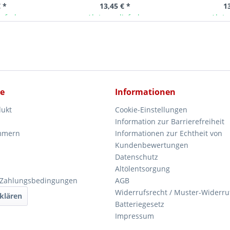
 *
13,45 € *
1
ieferbar
Ab Lager lieferbar
Ab La
ce
Informationen
dukt
Cookie-Einstellungen
Information zur Barrierefreiheit
mmern
Informationen zur Echtheit von
Kundenbewertungen
Datenschutz
Altölentsorgung
 Zahlungsbedingungen
AGB
Widerrufsrecht / Muster-Widerru
klären
Batteriegesetz
Impressum