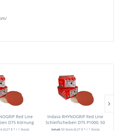
com/
NOGRIP Red Line
Indasa RHYNOGRIP Red Line
RHYNOGR
iben D75 Körnung
Schleifscheiben D75 P1000, 50
D150 
0, 50 Stk.
Stk.
ück
(0,27 € * / 1 Stück)
Inhalt
50 Stück
(0,27 € * / 1 Stück)
Inhal