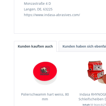
Monzastraße 4 D
Langen, DE, 63225
https://www.indasa-abrasives.com/
Kunden kauften auch
Kunden haben sich ebenfa
Polierschwamm hart weiss, 80
Indasa RHYNOGR
mm
Schleifscheiben
P2000, 50
Inhalt
50 Stück
(0,27