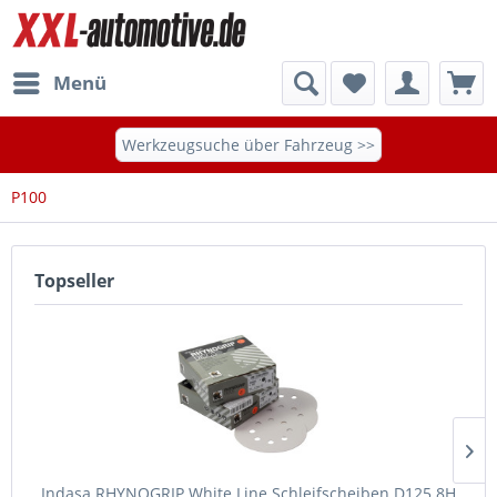
Menü
Werkzeugsuche über Fahrzeug >>
P100
Topseller
Indasa RHYNOGRIP White Line Schleifscheiben D125 8H