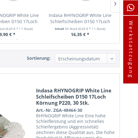
NOGRIP White Line
Indasa RHYNOGRIP White Line
Indasa 
eiben D150 17Loch
Schleifscheiben D150 17Loch
Schle
Werkstattzugang
 P220, 30 Stk.
Körnung P220, 50 Stk.
Kör
tück
(0,33 € * / 1 Stück)
Inhalt
50 Stück
(0,33 € * / 1 Stück)
Inhalt
9,90 € *
16,35 € *
ager lieferbar
Ab Lager lieferbar
A
Sortierung:
Indasa RHYNOGRIP White Line
Schleifscheiben D150 17Loch
Körnung P220, 30 Stk.
Art.-Nr. ZGA-48464-30
RHYNOGRIP White Line Eine hohe
Schleifleistung und ein schnelles
Schleifergebnis (Aggressivität)
zeichnen diese Qualität aus. Die hohe
Produktivität, Effizienz sowie die