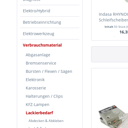
Elektro/Hybrid
Indasa RHYNOG
Schleifscheibe
Betriebseinrichtung
50 
Inhalt
50 Stück
(
16,3
Elektrowerkzeug
Ab Lager
Verbrauchsmaterial
Abgasanlage
Bremsenservice
Bürsten / Flexen / Sägen
Elektronik
Karosserie
Halterungen / Clips
KFZ-Lampen
Lackierbedarf
Abdecken & Abkleben