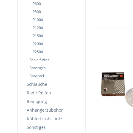
P600
P800
P1000
P1200
P1500
P2000
P2500
Schleif-Vlies
Sonstiges
Spachtel
Schläuche
Rad / Reifen
Reinigung
Anhängerzubehör
Kühlerfrostschutz
Sonstiges