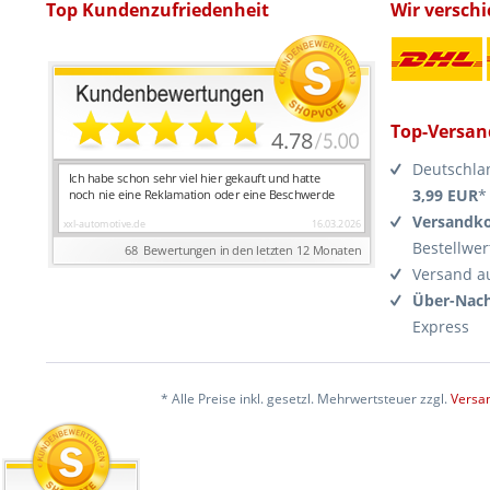
Top Kundenzufriedenheit
Wir versch
Top-Versan
Deutschla
3,99 EUR
*
Versandko
Bestellwer
Versand a
Über-Nach
Express
* Alle Preise inkl. gesetzl. Mehrwertsteuer zzgl.
Versa