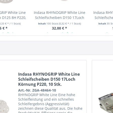
RIP White Line
Indasa RHYNOGRIP White Line
Indasa RHY
n D125 8H P220,
Schleifscheiben D150 17Loch
Schleifsch
Stk.
Körnung P220, 100 Stk.
Körnung
0,33 € * / 1 Stück)
Inhalt
100 Stück
(0,32 € * / 1 Stück)
Inhalt
30 S
5 € *
32,00 € *
 lieferbar
Ab Lager lieferbar
Ab L
Indasa RHYNOGRIP White Line
Schleifscheiben D150 17Loch
Körnung P220, 10 Stk.
Art.-Nr. ZGA-48464-10
RHYNOGRIP White Line Eine hohe
Schleifleistung und ein schnelles
Schleifergebnis (Aggressivität)
zeichnen diese Qualität aus. Die hohe
Produktivität, Effizienz sowie die