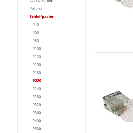
Lack & Farben
Polieren
Schleifpapier
P40
P60
P80
P100
P120
P150
P180
P220
P240
P280
P320
P360
P400
P500