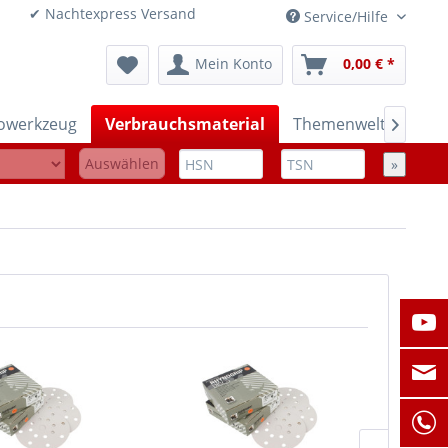
onen ✔ Nachtexpress Versand
Service/Hilfe
Mein Konto
0,00 € *
rowerkzeug
Verbrauchsmaterial
Themenwelten

Auswählen
»