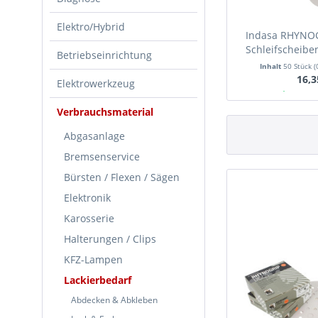
Elektro/Hybrid
Indasa RHYNOG
Schleifscheibe
Betriebseinrichtung
50 
Inhalt
50 Stück
(
16,3
Elektrowerkzeug
Ab Lager
Verbrauchsmaterial
Abgasanlage
Bremsenservice
Bürsten / Flexen / Sägen
Elektronik
Karosserie
Halterungen / Clips
KFZ-Lampen
Lackierbedarf
Abdecken & Abkleben