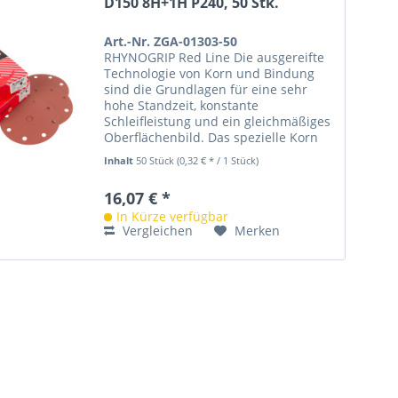
D150 8H+1H P240, 50 Stk.
Art.-Nr. ZGA-01303-50
RHYNOGRIP Red Line Die ausgereifte
Technologie von Korn und Bindung
sind die Grundlagen für eine sehr
hohe Standzeit, konstante
Schleifleistung und ein gleichmäßiges
Oberflächenbild. Das spezielle Korn
ist beständig in Aggressivität und...
Inhalt
50 Stück
(0,32 € * / 1 Stück)
16,07 € *
In Kürze verfügbar
Vergleichen
Merken