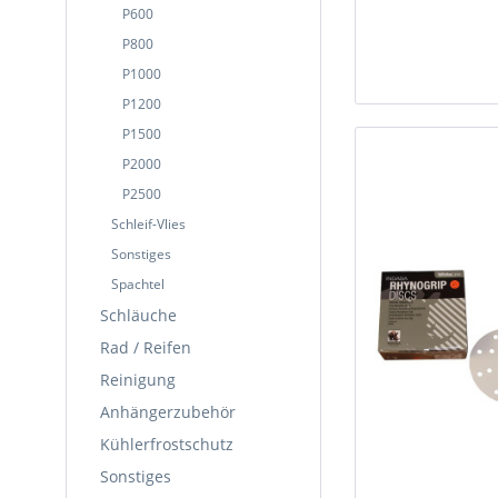
P600
P800
P1000
P1200
P1500
P2000
P2500
Schleif-Vlies
Sonstiges
Spachtel
Schläuche
Rad / Reifen
Reinigung
Anhängerzubehör
Kühlerfrostschutz
Sonstiges