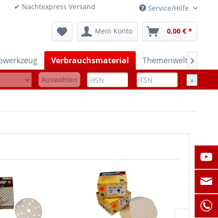
onen ✔ Nachtexpress Versand
Service/Hilfe
Mein Konto
0,00 € *
rowerkzeug
Verbrauchsmaterial
Themenwelten

Auswählen
»