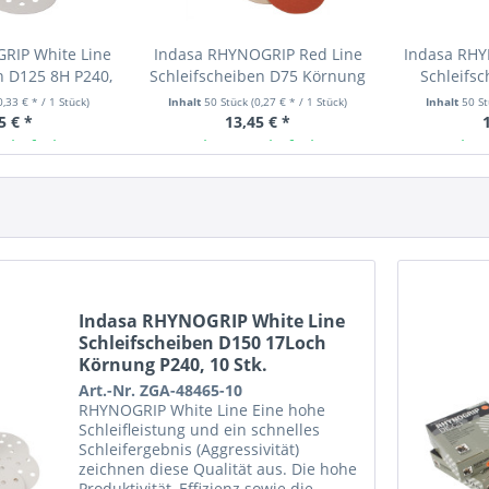
RIP White Line
Indasa RHYNOGRIP Red Line
Indasa RHY
n D125 8H P240,
Schleifscheiben D75 Körnung
Schleifs
Stk.
P240, 50 Stk.
Körnung
0,33 € * / 1 Stück)
Inhalt
50 Stück
(0,27 € * / 1 Stück)
Inhalt
50 S
5 € *
13,45 € *
 lieferbar
Ab Lager lieferbar
Ab L
Indasa RHYNOGRIP White Line
Schleifscheiben D150 17Loch
Körnung P240, 10 Stk.
Art.-Nr. ZGA-48465-10
RHYNOGRIP White Line Eine hohe
Schleifleistung und ein schnelles
Schleifergebnis (Aggressivität)
zeichnen diese Qualität aus. Die hohe
Produktivität, Effizienz sowie die