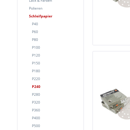
Lack & Farben
Polieren
Schleifpapier
P40
P60
P80
P100
P120
P150
P180
P220
P240
P280
P320
P360
P400
P500