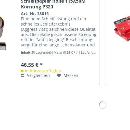
Schleifpapier Rolle 115X50M
Körnung P320
Art.-Nr. 38016
Eine hohe Schleifleistung und ein
schnelles Schleifergebnis
(Aggressivität) zeichnen diese Qualität
aus. Die relativ geschlossene Streuung
mit der "anti clogging" Beschichtung
sorgt für eine lange Lebensdauer und
eine gleichmäßige...
Inhalt
50 Laufende(r) Meter
(0,93 € * / 1 Laufende(r) Meter)
46,55 € *
In Kürze verfügbar
Vergleichen
Merken