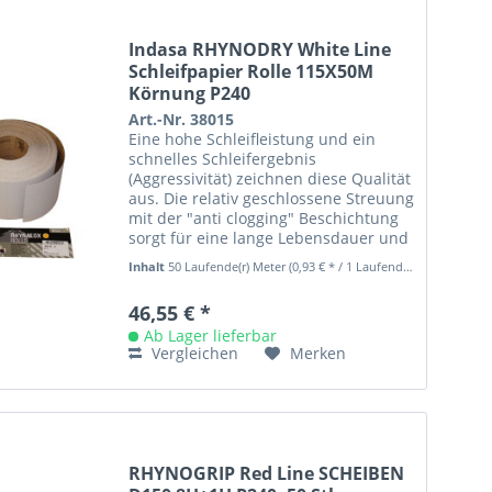
Indasa RHYNODRY White Line
Schleifpapier Rolle 115X50M
Körnung P240
Art.-Nr. 38015
Eine hohe Schleifleistung und ein
schnelles Schleifergebnis
(Aggressivität) zeichnen diese Qualität
aus. Die relativ geschlossene Streuung
mit der "anti clogging" Beschichtung
sorgt für eine lange Lebensdauer und
eine gleichmäßige...
Inhalt
50 Laufende(r) Meter
(0,93 € * / 1 Laufende(r) Meter)
46,55 € *
Ab Lager lieferbar
Vergleichen
Merken
RHYNOGRIP Red Line SCHEIBEN