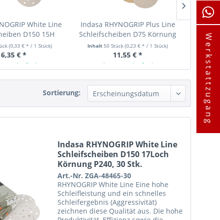
NOGRIP White Line
Indasa RHYNOGRIP Plus Line
Indasa
cheiben D150 15H
Schleifscheiben D75 Körnung
Schlei
Werkstattzugang
 P240, 50 Stk.
P240, 50 Stk.
tück
(0,33 € * / 1 Stück)
Inhalt
50 Stück
(0,23 € * / 1 Stück)
Inhalt
50 La
16,35 € *
11,55 € *
ager lieferbar
Ab Lager lieferbar
A
Sortierung:
Indasa RHYNOGRIP White Line
Schleifscheiben D150 17Loch
Körnung P240, 30 Stk.
Art.-Nr. ZGA-48465-30
RHYNOGRIP White Line Eine hohe
Schleifleistung und ein schnelles
Schleifergebnis (Aggressivität)
zeichnen diese Qualität aus. Die hohe
Produktivität, Effizienz sowie die