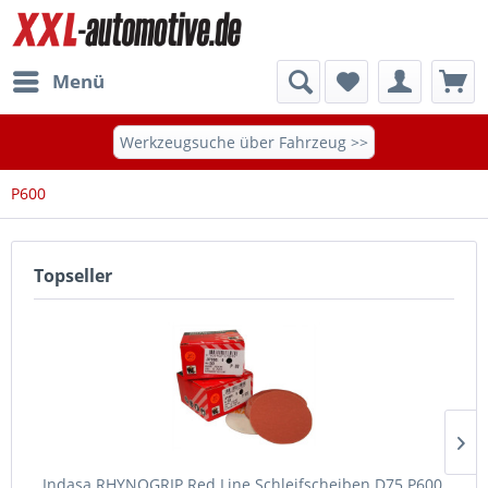
Menü
Werkzeugsuche über Fahrzeug >>
P600
Topseller
Indasa RHYNOGRIP Red Line Schleifscheiben D75 P600,