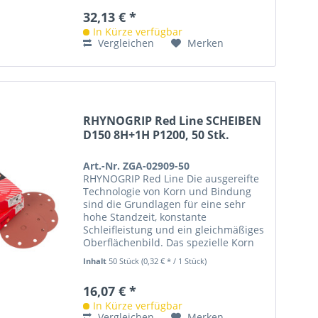
32,13 € *
In Kürze verfügbar
Vergleichen
Merken
RHYNOGRIP Red Line SCHEIBEN
D150 8H+1H P1200, 50 Stk.
Art.-Nr. ZGA-02909-50
RHYNOGRIP Red Line Die ausgereifte
Technologie von Korn und Bindung
sind die Grundlagen für eine sehr
hohe Standzeit, konstante
Schleifleistung und ein gleichmäßiges
Oberflächenbild. Das spezielle Korn
ist beständig in Aggressivität und...
Inhalt
50 Stück
(0,32 € * / 1 Stück)
16,07 € *
In Kürze verfügbar
Vergleichen
Merken