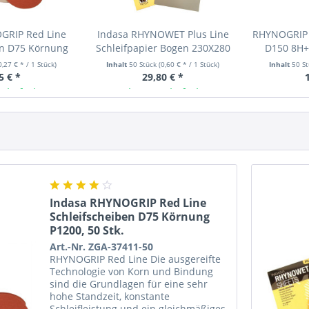
GRIP Red Line
Indasa RHYNOWET Plus Line
RHYNOGRIP 
en D75 Körnung
Schleifpapier Bogen 230X280
D150 8H+1
50 Stk.
Körnung P1200, 50 Stk.
0,27 € * / 1 Stück)
Inhalt
50 Stück
(0,60 € * / 1 Stück)
Inhalt
50 S
5 € *
29,80 € *
 lieferbar
Ab Lager lieferbar
In K
Indasa RHYNOGRIP Red Line
Schleifscheiben D75 Körnung
P1200, 50 Stk.
Art.-Nr. ZGA-37411-50
RHYNOGRIP Red Line Die ausgereifte
Technologie von Korn und Bindung
sind die Grundlagen für eine sehr
hohe Standzeit, konstante
Schleifleistung und ein gleichmäßiges