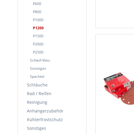
P600
P800
P1000
P1200
P1500
P2000
P2500
Schleif-Vlies
Sonstiges
Spachtel
Schläuche
Rad / Reifen
Reinigung
Anhängerzubehör
Kühlerfrostschutz
Sonstiges