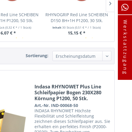
Red Line SCHEIBEN
RHYNOGRIP Red Line SCHEIBEN
RHYNOGR
H P1200, 50 Stk.
D150 8H+1H P1200, 30 Stk.
D150 8
Werkstattzugang
tück
(0,32 € * / 1 Stück)
Inhalt
30 Stück
(0,51 € * / 1 Stück)
Inhalt
16,07 € *
15,15 € *
ürze verfügbar
In Kürze verfügbar
I
Sortierung:
Indasa RHYNOWET Plus Line
Schleifpapier Bogen 230X280
Körnung P1200, 50 Stk.
Art.-Nr. IND-00068-50
INDASA RHYNOWET Höchste
Flexibilität und Schleifleistung
zeichnen dieses Schleifpapier aus. Sie
erhalten ein perfektes Finish (P2000-
P2500). Zum Bearbeiten von