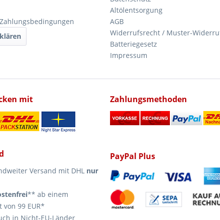
Altölentsorgung
 Zahlungsbedingungen
AGB
Widerrufsrecht / Muster-Widerru
klären
Batteriegesetz
Impressum
icken mit
Zahlungsmethoden
d
PayPal Plus
ndweiter Versand mit DHL
nur
stenfrei
** ab einem
t von 99 EUR*
uch in Nicht-EU-Länder