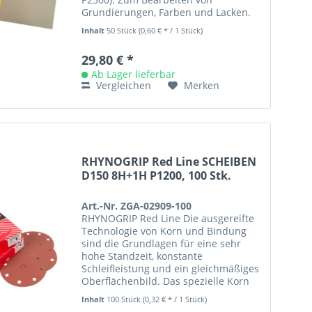
Grundierungen, Farben und Lacken.
Das A-Papier P1200 ist geeignet für...
Inhalt
50 Stück
(0,60 € * / 1 Stück)
29,80 € *
Ab Lager lieferbar
Vergleichen
Merken
RHYNOGRIP Red Line SCHEIBEN
D150 8H+1H P1200, 100 Stk.
Art.-Nr. ZGA-02909-100
RHYNOGRIP Red Line Die ausgereifte
Technologie von Korn und Bindung
sind die Grundlagen für eine sehr
hohe Standzeit, konstante
Schleifleistung und ein gleichmäßiges
Oberflächenbild. Das spezielle Korn
ist beständig in Aggressivität und...
Inhalt
100 Stück
(0,32 € * / 1 Stück)