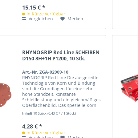
15,15 € *
In Kürze verfügbar
Vergleichen
Merken
RHYNOGRIP Red Line SCHEIBEN
D150 8H+1H P1200, 10 Stk.
Art.-Nr. ZGA-02909-10
RHYNOGRIP Red Line Die ausgereifte
Technologie von Korn und Bindung
sind die Grundlagen für eine sehr
hohe Standzeit, konstante
Schleifleistung und ein gleichmäßiges
Oberflächenbild. Das spezielle Korn
ist beständig in Aggressivität und...
Inhalt
10 Stück
(0,43 € * / 1 Stück)
4,28 € *
In Kürze verfügbar
Vergleichen
Merken