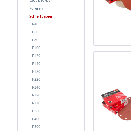
Lack & Farben
Polieren
Schleifpapier
P40
P60
P80
P100
P120
P150
P180
P220
P240
P280
P320
P360
P400
P500