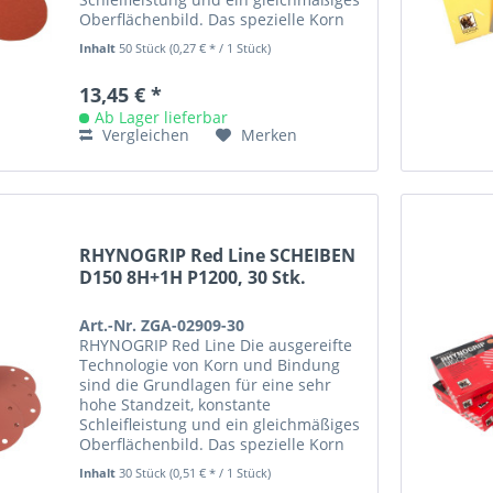
Oberflächenbild. Das spezielle Korn
ist beständig in Aggressivität und...
Inhalt
50 Stück
(0,27 € * / 1 Stück)
13,45 € *
Ab Lager lieferbar
Vergleichen
Merken
RHYNOGRIP Red Line SCHEIBEN
D150 8H+1H P1200, 30 Stk.
Art.-Nr. ZGA-02909-30
RHYNOGRIP Red Line Die ausgereifte
Technologie von Korn und Bindung
sind die Grundlagen für eine sehr
hohe Standzeit, konstante
Schleifleistung und ein gleichmäßiges
Oberflächenbild. Das spezielle Korn
ist beständig in Aggressivität und...
Inhalt
30 Stück
(0,51 € * / 1 Stück)