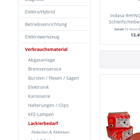
Elektro/Hybrid
Indasa RHYNO
Schleifscheib
Betriebseinrichtung
P1200, 
Inhalt
50 Stück
(
13,4
Elektrowerkzeug
Ab Lager
Verbrauchsmaterial
Abgasanlage
Bremsenservice
Bürsten / Flexen / Sägen
Elektronik
Karosserie
Halterungen / Clips
KFZ-Lampen
Lackierbedarf
Abdecken & Abkleben