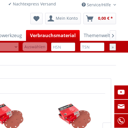
onen ✔ Nachtexpress Versand
Service/Hilfe
Mein Konto
0,00 € *
rowerkzeug
Verbrauchsmaterial
Themenwelten

Auswählen
»