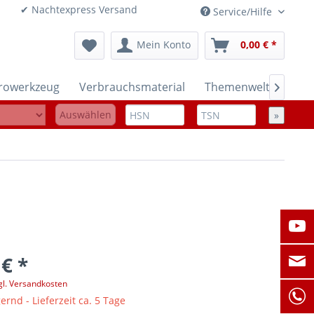
onen ✔ Nachtexpress Versand
Service/Hilfe
Mein Konto
0,00 € *
trowerkzeug
Verbrauchsmaterial
Themenwelten

Auswählen
»
 € *
gl. Versandkosten
ernd - Lieferzeit ca. 5 Tage