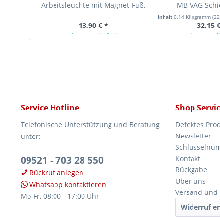
Arbeitsleuchte mit Magnet-Fuß,
MB VAG Schi
kompakt und...
Panoramadach, 1
Inhalt
0.14 Kilogramm
(229
13,90 € *
32,15 €
Ab Lager lieferbar
Ab Lager l
Service Hotline
Shop Servi
Telefonische Unterstützung und Beratung
Defektes Pro
Newsletter
unter:
Schlüsselnu
09521 - 703 28 550
Kontakt
Rückgabe
Rückruf anlegen
Über uns
Whatsapp kontaktieren
Versand und
Mo-Fr, 08:00 - 17:00 Uhr
Widerruf er