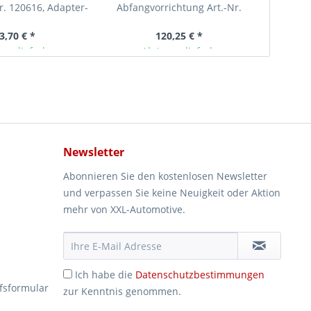
r. 120616, Adapter-
Abfangvorrichtung Art.-Nr.
T6, Erwe
tz auf...
115402 bei VW T4
3,70 € *
120,25 € *
ger lieferbar
Ab Lager lieferbar
Newsletter
Abonnieren Sie den kostenlosen Newsletter
und verpassen Sie keine Neuigkeit oder Aktion
mehr von XXL-Automotive.
Ich habe die
Datenschutzbestimmungen
fsformular
zur Kenntnis genommen.