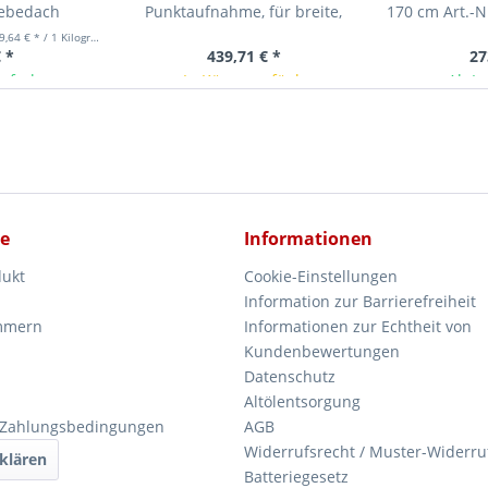
ebedach
Punktaufnahme, für breite,
170 cm Art.-N
40g, wie...
kurze, schräge Fzg....
Sa
,64 € * / 1 Kilogramm)
 *
439,71 € *
27
ieferbar
In Kürze verfügbar
Ab La
ce
Informationen
dukt
Cookie-Einstellungen
Information zur Barrierefreiheit
mmern
Informationen zur Echtheit von
Kundenbewertungen
Datenschutz
Altölentsorgung
 Zahlungsbedingungen
AGB
Widerrufsrecht / Muster-Widerru
klären
Batteriegesetz