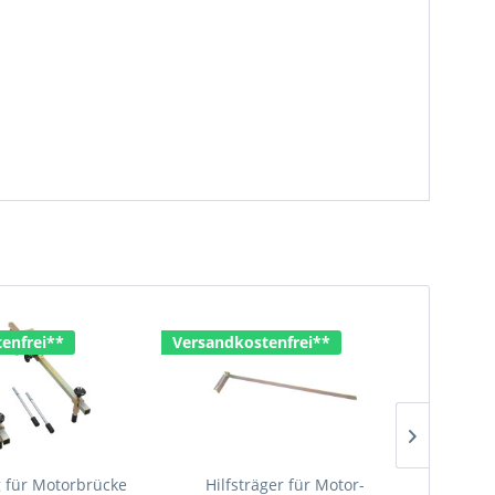
enfrei**
Versandkostenfrei**
Versan
 für Motorbrücke
Hilfsträger für Motor-
Motorbr