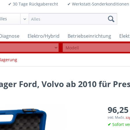
99€ ✔ 30 Tage Rückgaberecht ✔ Werkstatt-Sonderkonditi
Diagnose
Elektro/Hybrid
Betriebseinrichtung
Elek
lagerung
ager Ford, Volvo ab 2010 für Pr
96,25
inkl. MwSt.
zz
✔
Sofort ve