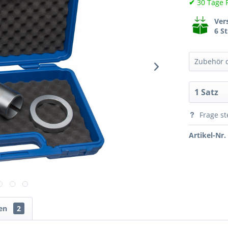
✔
30 Tage 
Ver
6 S
Zubehör d
Frage st
Artikel-Nr.
en
2