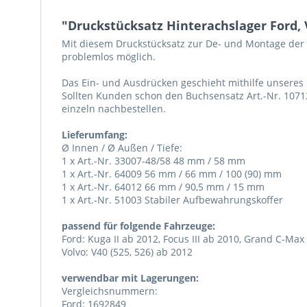
"Druckstücksatz Hinterachslager Ford,
Mit diesem Druckstücksatz zur De- und Montage der 
problemlos möglich.
Das Ein- und Ausdrücken geschieht mithilfe unseres
Sollten Kunden schon den Buchsensatz Art.-Nr. 1071
einzeln nachbestellen.
Lieferumfang:
Ø Innen / Ø Außen / Tiefe:
1 x Art.-Nr. 33007-48/58 48 mm / 58 mm
1 x Art.-Nr. 64009 56 mm / 66 mm / 100 (90) mm
1 x Art.-Nr. 64012 66 mm / 90,5 mm / 15 mm
1 x Art.-Nr. 51003 Stabiler Aufbewahrungskoffer
passend für folgende Fahrzeuge:
Ford: Kuga II ab 2012, Focus III ab 2010, Grand C-Ma
Volvo: V40 (525, 526) ab 2012
verwendbar mit Lagerungen:
Vergleichsnummern:
Ford: 1692849