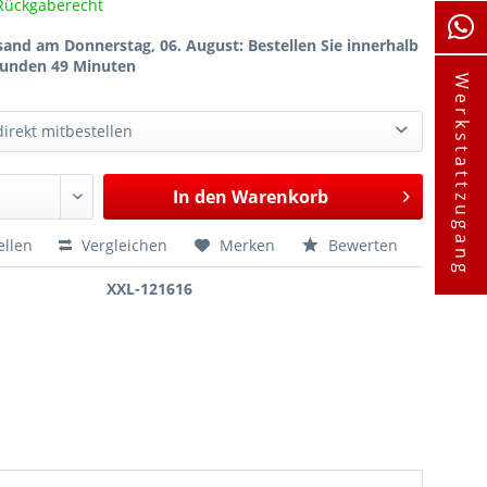
Rückgaberecht
sand am Donnerstag, 06. August
: Bestellen Sie innerhalb
tunden 49 Minuten
Werkstattzugang
irekt mitbestellen
Druckstück-Satz zur De-/Montage von Längslenker, für Ford / Volvo
107,65 €*
In den
Warenkorb
Universal-Pressrahmen zum Wechseln von Silentlagern, Traggelenken, Buchsen etc
178,85 €*
XXL Pressrahmen + Schlagspindel zum Wechseln von Silentlagern, Traggelenke, Buchsen etc.
242,95 €*
ellen
Vergleichen
Merken
Bewerten
XXL-121616