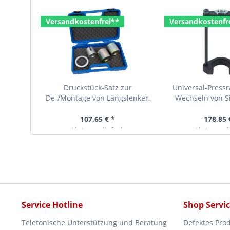
Versandkostenfrei**
Versandkostenfr
Druckstück-Satz zur
Universal-Pres
De-/Montage von Längslenker,
Wechseln von Si
für Ford / Volvo
Traggelenken, 
107,65 € *
178,85 
Ab Lager lieferbar
Ab Lager l
Service Hotline
Shop Servi
Telefonische Unterstützung und Beratung
Defektes Pro