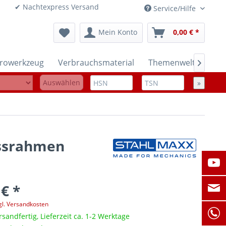
onen ✔ Nachtexpress Versand
Service/Hilfe
Mein Konto
0,00 € *
trowerkzeug
Verbrauchsmaterial
Themenwelten

Auswählen
»
essrahmen
 € *
gl. Versandkosten
rsandfertig, Lieferzeit ca. 1-2 Werktage