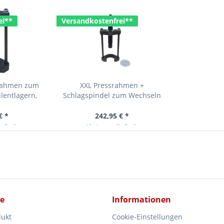
ei**
Versandkostenfrei**
srahmen zum
XXL Pressrahmen +
lentlagern,
Schlagspindel zum Wechseln
Buchsen etc
von Silentlagern, Traggelenke,...
€ *
242,95 € *
ieferbar
Ab Lager lieferbar
ce
Informationen
dukt
Cookie-Einstellungen