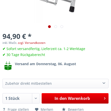
94,90 € *
inkl. MwSt.
zzgl. Versandkosten
✔
Sofort versandfertig, Lieferzeit ca. 1-2 Werktage
✔
30 Tage Rückgaberecht
Versand am Donnerstag, 06. August
Zubehör direkt mitbestellen
Innenraum-Heizungsgebläsemotor De- und Montagewerkzeug, wie Ford 412-131, Volvo 9997115
32,95 €*
In den
Warenkorb
Frage stellen
Merken
Bewerten